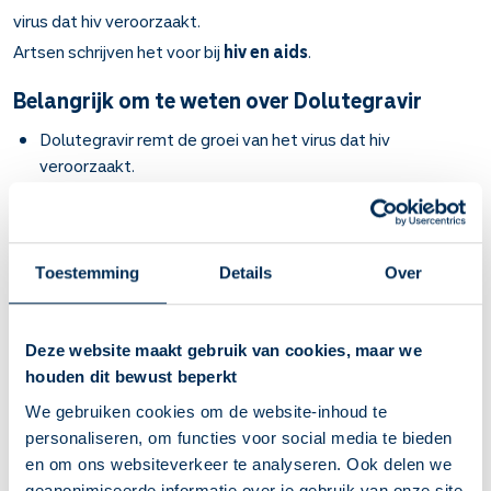
virus dat hiv veroorzaakt.
Artsen schrijven het voor bij
hiv en aids
.
Belangrijk om te weten over Dolutegravir
Dolutegravir remt de groei van het virus dat hiv
veroorzaakt.
Bij infectie met het hiv-virus en bij aids en om hiv-
besmetting te voorkomen, altijd in combinatie met
andere hiv-medicijnen.
Een behandeling duurt levenslang. Als het virus
Toestemming
Details
Over
ongevoelig wordt, krijgt u een andere combinatie van hiv-
medicijnen.
Slik de tabletten heel door met een half glas water.
Deze website maakt gebruik van cookies, maar we
De oplostabletten (dispergeerbare tabletten) mag u ook
houden dit bewust beperkt
eerst uiteen laten vallen in een glas water.
We gebruiken cookies om de website-inhoud te
Kies vaste tijdstippen, dan vergeet u minder snel een
personaliseren, om functies voor social media te bieden
dosis. Vraag aan uw behandelaar een slikschema voor uw
en om ons websiteverkeer te analyseren. Ook delen we
hiv-medicatie.
geanonimiseerde informatie over je gebruik van onze site