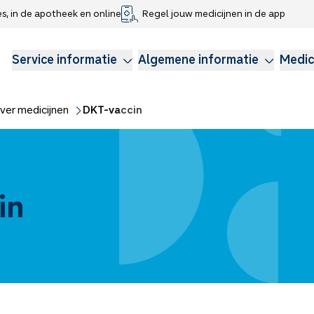
es, in de apotheek en online
Regel jouw medicijnen in de app
che gegevens delen
voor kinderen
Webshop
Klachtenregeling
Longzorg
Service Apotheek Magazine
Anticonceptie
Service informatie
Algemene informatie
Medic
ver medicijnen
DKT-vaccin
in