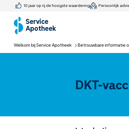
10 jaar op rij de hoogste waardering
Persoonlijk advi
Farmaceutisch consult
Jouw medis
Medicijnen 
Medicijn-APK
Service
Apotheek
Welkom bij Service Apotheek
Betrouwbare informatie o
DKT-vacc