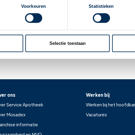
apotheek nodig? Tik dan op "Kies een andere
njectie in de spier van de bovenarm of dijbeen.
Voorkeuren
Statistieken
apotheek".
reacties op de injectieplek. Zoals pijn, rode huid en zwelling. Dit t
Oke
 als u zwanger bent of als u borstvoeding geeft.
Selectie toestaan
ek.nl
ver ons
Werken bij
er Service Apotheek
Werken bij het hoofdka
ver Mosadex
Vacatures
anchise informatie
Werken bij het hoofdkanto
uurzaamheid en MVO