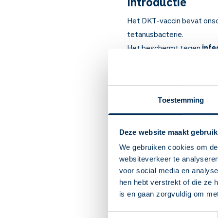
Introductie
Het DKT-vaccin bevat onsch
tetanusbacterie.
Het beschermt tegen
infe
zwangere vrouwen om baby'
Ook bij volwassenen die me
Het is via de DKTP-Hib-He
Toestemming
hiervoor de teksten [DKTP-
kinderen/kindertekst) en 
vaccin-bij-kinderen/kindert
Deze website maakt gebruik
We gebruiken cookies om de 
Belangrijk om te
websiteverkeer te analyseren
Het DKT-vaccin bescher
voor social media en analys
Om difterie, kinkhoest 
hen hebt verstrekt of die ze
(https://rijksvaccinat
is en gaan zorgvuldig om me
vrouwen (22 wekenprik)
Na het vaccin bent u 10
Toestemmingsselectie