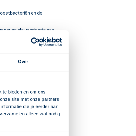
hoestbacteriën en de
gegeven als vaccinatie aan
nus.
svaccinatieprogramma. Zie
Over
ccin-bij-
edicijnen/dktp-hib-hepb-
a te bieden en om ons
onze site met onze partners
ie.
nformatie die je eerder aan
a]
 verzamelen alleen wat nodig
geven aan zwangere
en.