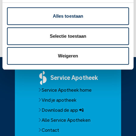
in de moedermelk komt en of dit medicijn veilig is voor de
baby. Vraag aan uw arts of apotheker of u diltiazem mag
Alles toestaan
gebruiken.
Selectie toestaan
Lees meer op apotheek.nl
Weigeren
Service
Apotheek
Service Apotheek home
Vind je apotheek
Download de app 📲
Alle Service Apotheken
Contact