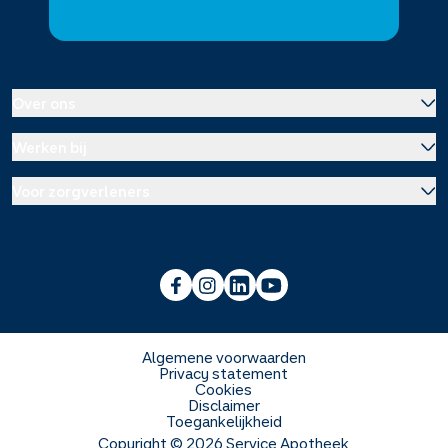
Over ons
Werken bij
Over Service Apotheek
Voor zorgverleners
Werken bij het hoofdkantoor
Over Mosadex
Wetenschap en onderzoek
Vacatures
Franchise informatie
Voorlichting scholen
Duurzaamheid en MVO
Algemene voorwaarden
Privacy statement
Cookies
Veelgestelde vragen
Disclaimer
Toegankelijkheid
Copyright ©
2026
Service Apotheek