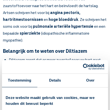
zuurstoftoevoer naar het hart en beïnvloedt de hartslag.
Artsen schrijven het voor bij
angina pectoris,
hartritmestoornissen
en
hoge bloeddruk
. Ze schrijven het
soms ook voor bij
pulmonale arteriële hypertensie
en een
bepaalde
spierziekte
(idiopathische inflammatoire
myopathie).
Belangrijk om te weten over Diltiazem
Diltiazem zorgt dat er meer zuurstof naar uw hart gaat.
Het heeft een goede invloed op uw hartslag. Ook maakt
het uw bloedvaten wijder en verlaagt hierdoor uw
bloeddruk.
Toestemming
Details
Over
Bij angina pectoris (pijnlijk en drukkend gevoel op de
borst), hartritmestoornissen en bij hoge bloeddruk.
Bij angina pectoris en hartritmestoornissen heeft u binnen
Deze website maakt gebruik van cookies, maar we
15 minuten (gewone tabletten) tot 2 uur (tabletten met
houden dit bewust beperkt
vertraagde afgifte) minder last van uw klachten.