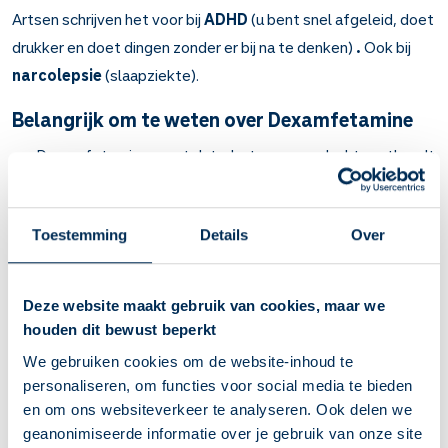
Artsen schrijven het voor bij
ADHD
(u bent snel afgeleid, doet
drukker en doet dingen zonder er bij na te denken)
.
Ook bij
narcolepsie
(slaapziekte).
Belangrijk om te weten over Dexamfetamine
Dexamfetamine zorgt dat u beter uw aandacht vasthoudt
en het werkt opwekkend.
Bij ADHD (u bent snel afgeleid, doet drukker en doet
dingen zonder er bij na te denken). En bij narcolepsie
Toestemming
Details
Over
(slaapziekte waarbij u overdag vaak plotseling in slaap
valt).
Tabletten en capsules werken na 1 tot 2 uur. Deze werken
Deze website maakt gebruik van cookies, maar we
ongeveer 4 tot 8 uur lang.
houden dit bewust beperkt
Meestal gebruikt u dexamfetamine 2 of 3 keer op een
We gebruiken cookies om de website-inhoud te
dag. Neem de laatste tablet of capsule niet later dan 4
personaliseren, om functies voor social media te bieden
uur 's middags. Anders kunt u 's avonds moeilijk in slaap
en om ons websiteverkeer te analyseren. Ook delen we
vallen.
geanonimiseerde informatie over je gebruik van onze site
U kunt problemen krijgen met slapen. Andere bijwerkingen