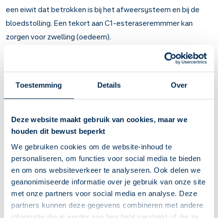
een eiwit dat betrokken is bij het afweersysteem en bij de
bloedstolling. Een tekort aan C1-esteraseremmmer kan
zorgen voor zwelling (oedeem).
Conestat alfa vult de hoeveelheid C1-esteraseremmmer aan.
Hierdoor verminderen de klachten die ontstaan door een
tekort aan C1-esteraseremmmer.
Toestemming
Details
Over
Artsen schrijven Conestat alfa bij
hereditair angio-oedeem
(aangeboren plotselinge zwellingen in gezicht, slokdarm,
buik, keel en mondholte).
Deze website maakt gebruik van cookies, maar we
houden dit bewust beperkt
Belangrijk om te weten over Conestat alfa
We gebruiken cookies om de website-inhoud te
Conestat alfa vermindert zwellingen in de huid en
personaliseren, om functies voor social media te bieden
slijmvliezen.
en om ons websiteverkeer te analyseren. Ook delen we
Bij hereditair angio-oedeem (aangeboren plotselinge
geanonimiseerde informatie over je gebruik van onze site
zwellingen in gezicht, slokdarm, buik, keel en mondholte).
met onze partners voor social media en analyse. Deze
U krijgt meestal 1 injectie met conestat alfa bij een
partners kunnen deze gegevens combineren met andere
zwellingaanval.
informatie die je eerder aan hen hebt verstrekt of die ze