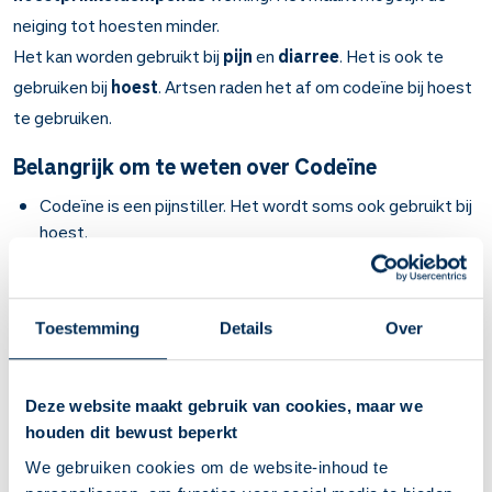
neiging tot hoesten minder.
Het kan worden gebruikt bij
pijn
en
diarree
. Het is ook te
gebruiken bij
hoest
. Artsen raden het af om codeïne bij hoest
te gebruiken.
Belangrijk om te weten over Codeïne
Codeïne is een pijnstiller. Het wordt soms ook gebruikt bij
hoest.
Bij kriebelhoest, pijn en diarree. Soms samen met de
pijnstiller paracetamol.
Codeïne werkt binnen een half uur en blijft 3 tot 4 uur lang
Toestemming
Details
Over
werken.
Diarree: gebruik codeïne tot uw klachten verdwenen zijn,
dit is meestal binnen een paar dagen.
Deze website maakt gebruik van cookies, maar we
Pijn en hoest: gebruik codeïne zo kort mogelijk. U mag dit
houden dit bewust beperkt
medicijn niet vaker dan 4 keer per dag innemen. Wacht
steeds minimaal 6 uur voordat u de volgende tablet
We gebruiken cookies om de website-inhoud te