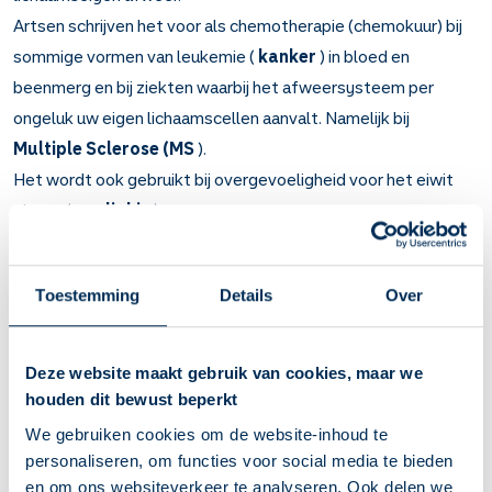
Artsen schrijven het voor als chemotherapie (chemokuur) bij
sommige vormen van leukemie (
kanker
) in bloed en
beenmerg en bij ziekten waarbij het afweersysteem per
ongeluk uw eigen lichaamscellen aanvalt. Namelijk bij
Multiple Sclerose (MS
).
Het wordt ook gebruikt bij overgevoeligheid voor het eiwit
gluten (
coeliakie
).
Belangrijk om te weten over Cladribine
Cladribine remt kanker (cytostaticum). Het onderdrukt
Toestemming
Details
Over
ook de lichaamseigen afweer.
Bij sommige vormen van leukemie (bloedkanker), bij
Deze website maakt gebruik van cookies, maar we
Multiple Sclerose (MS) en bij overgevoeligheid voor het
houden dit bewust beperkt
eiwit gluten (coeliakie).
Tabletten: innemen zonder kauwen met een half glas
We gebruiken cookies om de website-inhoud te
water.
personaliseren, om functies voor social media te bieden
Vraag een doseerschema met de dagen waarop u
en om ons websiteverkeer te analyseren. Ook delen we