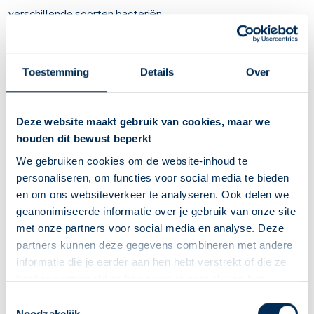
verschillende soorten bacteriën.
Het wordt gebruikt bij
schaafwonden, snijwonden,
insectensteken, insectenbeten en bijtwonden.
Toestemming
Details
Over
Belangrijk om te weten over Chloorxylenol
Chloorxylenol is een ontsmettend middel. Het doodt
Deze website maakt gebruik van cookies, maar we
verschillende soorten bacteriën. Daardoor raakt de wond
houden dit bewust beperkt
niet geïnfecteerd.
Bij schaafwonden, snijwonden, insectensteken,
We gebruiken cookies om de website-inhoud te
insectenbeten en bijtwonden.
personaliseren, om functies voor social media te bieden
Verdun het medicijn altijd eerst met water.
en om ons websiteverkeer te analyseren. Ook delen we
U kunt last krijgen van lichte irritatie, een branderig
geanonimiseerde informatie over je gebruik van onze site
gevoel, kloven, rode kleur, bultjes, schilfers en verkleuring
met onze partners voor social media en analyse. Deze
van de huid. Ook komen haartuitval en overgevoeligheid
partners kunnen deze gegevens combineren met andere
voor.
informatie die je eerder aan hen hebt verstrekt of die ze
U mag dit medicijn gebruiken als u zwanger bent. Of
hebben verzameld op basis van je gebruik van hun
zwanger wilt worden.
diensten. We verzamelen alleen wat nodig is en gaan
Deze Service Apotheek staat nu ingesteld als jouw
Toestemmingsselectie
U mag dit medicijn gebruiken als u borstvoeding geeft. U
zorgvuldig om met je gegevens.
Noodzakelijk