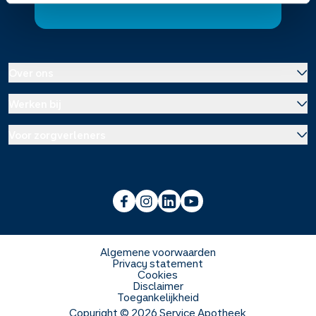
Over ons
Werken bij
Over Service Apotheek
Voor zorgverleners
Werken bij het hoofdkantoor
Over Mosadex
Wetenschap en onderzoek
Vacatures
Franchise informatie
Voorlichting scholen
Duurzaamheid en MVO
Algemene voorwaarden
Privacy statement
Cookies
Veelgestelde vragen
Disclaimer
Toegankelijkheid
Copyright ©
2026
Service Apotheek