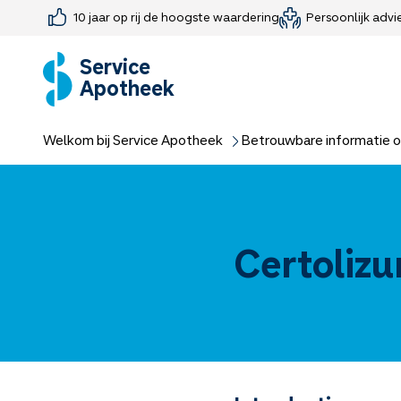
10 jaar op rij de hoogste waardering
Persoonlijk advi
Farmaceutisch consult
Jouw medis
Medicijnen 
Medicijn-APK
Service
Apotheek
Welkom bij Service Apotheek
Betrouwbare informatie o
Certoliz