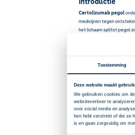
Introductie
Certolizumab pegol
onde
medicijnen tegen ontstekin
het lichaam splitst pegol z
Certolizumab is een
biolog
Artsen schrijven de injectie
gewrichtsontsteking (artrit
voorgeschreven bij de dar
Toestemming
Belangrijk om te
Deze website maakt gebruik
Certolizumab onderdruk
We gebruiken cookies om de 
Bij gewrichtsontsteking
websiteverkeer te analyseren
darmontsteking ziekte 
voor social media en analys
Meestal merkt u binnen 
hen hebt verstrekt of die ze
Dan zal uw arts een and
is en gaan zorgvuldig om me
U krijgt de injecties in
U kunt irritatie, pijn of