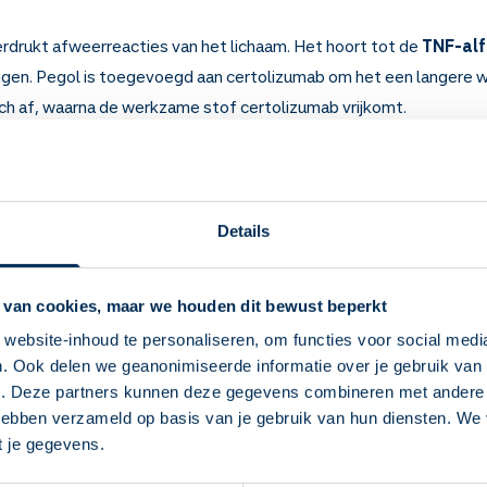
rdrukt afweerreacties van het lichaam. Het hoort tot de
TNF-alf
gen. Pegol is toegevoegd aan certolizumab om het een langere w
ich af, waarna de werkzame stof certolizumab vrijkomt.
ical
. Dit betekent dat het door levende cellen in celkweken wor
 voor bij
reumatoïde artritis
, de
ziekte van Bechterew
,
psoria
is psoriatica) en
plaque psoriasis
(grote 'plakkaten' psoriasis o
montsteking
ziekte van Crohn
.
Details
 weten over Certolizumab pegol
 van cookies, maar we houden dit bewust beperkt
t de lichaamsafweer en remt ontstekingen.
website-inhoud te personaliseren, om functies voor social medi
en (reuma, de ziekte van Bechterew) en bij de huidziekte psoriasi
. Ook delen we geanonimiseerde informatie over je gebruik van 
van Crohn.
Deze Service Apotheek staat nu ingesteld als
e. Deze partners kunnen deze gegevens combineren met andere i
3 tot 4 maanden dat de ziekte rustiger wordt. Merkt u binnen 3 
jouw apotheek
 hebben verzameld op basis van je gebruik van hun diensten. We
er medicijn voor u zoeken.
Zo kan je makkelijk alle informatie vinden in het
t je gegevens.
 het ziekenhuis, meestal 1 keer per 2 weken, soms 1 keer per 4 weke
"Mijn apotheek" menu. Heb je een andere
 roodheid krijgen op de plaats van de injectie. Dit trekt vanzelf weg.