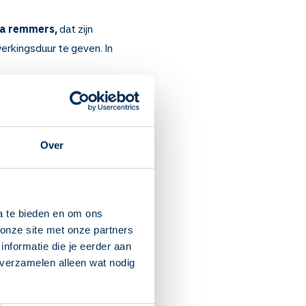
a remmers,
dat zijn
erkingsduur te geven. In
dt gemaakt.
sis
met
p de huid). Het wordt soms
Over
a te bieden en om ons
s. Soms bij de
onze site met onze partners
nformatie die je eerder aan
tot 4 maanden geen effect?
 verzamelen alleen wat nodig
n.