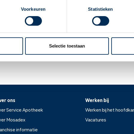
ecties, misselijkheid, hoofdpijn, tintelingen of een doof gevoel i
apotheek nodig? Tik dan op "Kies een andere
Voorkeuren
Statistieken
apotheek".
en. Uw arts zal uw bloeddruk regelmatig controleren.
Oke
n ontstaan na enkele weken tot maanden. De arts zal uw bloed 
elpijn, koorts of krijgt u snel blauwe plekken? Waarschuw dan uw ar
Selectie toestaan
ek.nl
ver ons
Werken bij
er Service Apotheek
Werken bij het hoofdka
ver Mosadex
Vacatures
anchise informatie