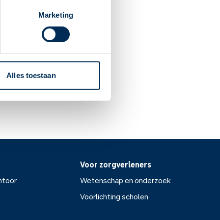
n handen of voeten,
Marketing
daarom regelmatig
ts.
Alles toestaan
Voor zorgverleners
ntoor
Wetenschap en onderzoek
Voorlichting scholen