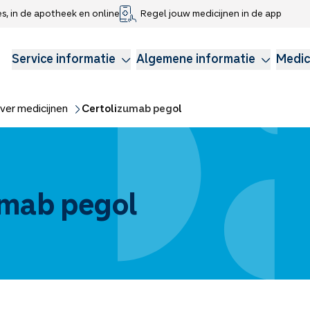
es, in de apotheek en online
Regel jouw medicijnen in de app
che gegevens delen
voor kinderen
Webshop
Klachtenregeling
Longzorg
Service Apotheek Magazine
Anticonceptie
Service informatie
Algemene informatie
Medic
ver medicijnen
Certolizumab pegol
umab pegol