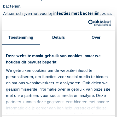
bacteriën.
Artsen schrijven het voor bij
infecties met bacteriën
, zoals
longontsteking, huidinfecties, blaasontsteking,
hersenvliesontsteking
en de
ziekte van Lyme
.
Toestemming
Details
Over
Belangrijk om te weten over Cefotaxim
Cefotaxim doodt bacteriën (antibioticum). Werkt binnen
een paar dagen.
Deze website maakt gebruik van cookies, maar we
Bij infecties van longen, huid en blaas, geslachtsziekten
houden dit bewust beperkt
(gonorroe), ziekte van Lyme (tekenbeetziekte) en
We gebruiken cookies om de website-inhoud te
hersenvliesontsteking.
personaliseren, om functies voor social media te bieden
Een arts of verpleegkundige dient de injectie of het
en om ons websiteverkeer te analyseren. Ook delen we
infuus toe. U kunt pijn krijgen op de plaats van de injectie.
geanonimiseerde informatie over je gebruik van onze site
Dit moet binnen enkele minuten overgaan. Blijft de pijn?
met onze partners voor social media en analyse. Deze
Raadpleeg dan een arts.
partners kunnen deze gegevens combineren met andere
De kuur duurt meestal tussen de 7 en 10 dagen.
informatie die je eerder aan hen hebt verstrekt of die ze
U kunt last krijgen van buikpijn, misselijkheid, braken en
hebben verzameld op basis van je gebruik van hun