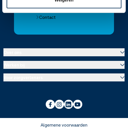
Alle Service Apotheken
Contact
Over ons
Werken bij
Over Service Apotheek
Voor zorgverleners
Werken bij het hoofdkantoor
Over Mosadex
Wetenschap en onderzoek
Vacatures
Franchise informatie
Voorlichting scholen
Duurzaamheid en MVO
Algemene voorwaarden