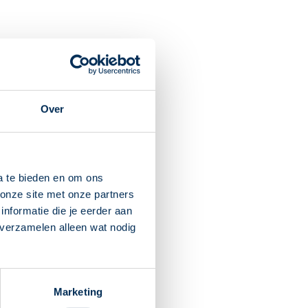
eeft van huidklachten.
indrogende werking op de
Over
de werking op de huid.
euk door insectenbeten en
a te bieden en om ons
onze site met onze partners
en een paar dagen. Het
nformatie die je eerder aan
 verzamelen alleen wat nodig
 de dag aanbrengen.
huid en overgevoeligheid.
Marketing