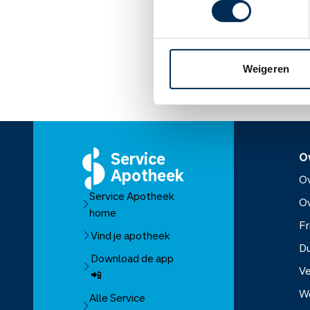
U mag dit middel gebrui
Lees meer op apothe
Weigeren
Service
O
Apotheek
Ov
Service Apotheek
O
home
Fr
Vind je apotheek
D
Download de app
Ve
📲
W
Alle Service