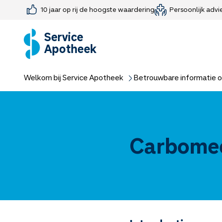
10 jaar op rij de hoogste waardering
Persoonlijk advi
Farmaceutisch consult
Jouw medis
Medicijnen 
Medicijn-APK
Service
Apotheek
Welkom bij Service Apotheek
Betrouwbare informatie o
Carbomee