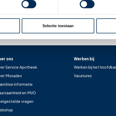
ken als u borstvoeding geeft.
Oke
ek.nl
Selectie toestaan
ver ons
Werken bij
er Service Apotheek
Werken bij het hoofdka
ver Mosadex
Vacatures
anchise informatie
Werken bij het hoofdkanto
uurzaamheid en MVO
elgestelde vragen
Vacatures
ebshop