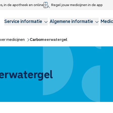
es, in de apotheek en online
Regel jouw medicijnen in de app
che gegevens delen
voor kinderen
Webshop
Klachtenregeling
Longzorg
Service Apotheek Magazine
Anticonceptie
Service informatie
Algemene informatie
Medic
ver medicijnen
Carbomeerwatergel
rwatergel