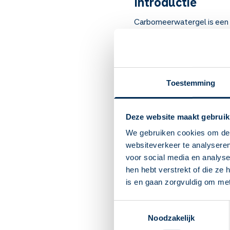
Introductie
Carbomeerwatergel is een g
U kunt carbomeerwatergel ge
Zoals bij
jeuk
door insecten
Carbomeerwatergel maakt de
huid.
Toestemming
Belangrijk om t
Deze website maakt gebruik
Carbomeerwatergel verko
Bij een geïrriteerde, ro
We gebruiken cookies om de 
huiduitslag.
websiteverkeer te analyseren
Door verdamping van wat
voor social media en analys
verkoelende effect mer
hen hebt verstrekt of die ze
Gebruik carbomeerwaterg
is en gaan zorgvuldig om me
Dit middel geeft zelden 
Toestemmingsselectie
Overleg met uw arts als
Noodzakelijk
U mag dit middel gebrui