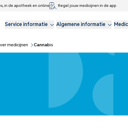
es, in de apotheek en online
Regel jouw medicijnen in de app
che gegevens delen
voor kinderen
Webshop
Klachtenregeling
Longzorg
Service Apotheek Magazine
Anticonceptie
Service informatie
Algemene informatie
Medic
ver medicijnen
Cannabis