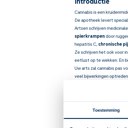
Introductie
Cannabis is een kruidenmid
De apotheek levert specia
Artsen schrijven medicinale
spierkrampen
door rugg
hepatitis C,
chronische pi
Ze schrijven het ook voor i
eetlust op te wekken. En b
Uw arts zal cannabis pas 
veel bijwerkingen optreden
Belangrijk om te
Cannabis maakt kramp in
zenuwpijn. Verder zorgt
Toestemming
Bij multipele sclerose 
misselijk voelen en over
van Gilles de la Tourett