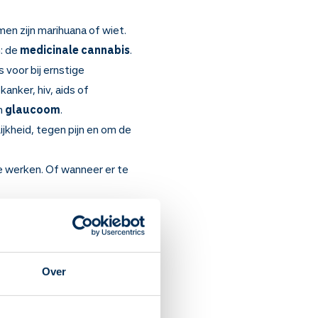
en zijn marihuana of wiet.
: de
medicinale cannabis
.
 voor bij ernstige
anker, hiv, aids of
n
glaucoom
.
ijkheid, tegen pijn en om de
e werken. Of wanneer er te
k voelen en sommige soorten
Over
ijn (vooral zenuwpijn). Bij
er ook bij tics (syndroom
ijkheid, pijn en om de