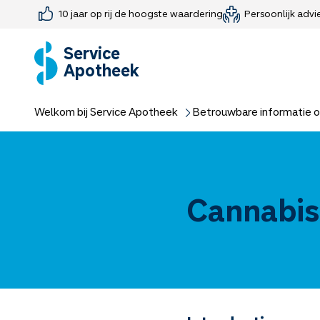
10 jaar op rij de hoogste waardering
Persoonlijk advi
Farmaceutisch consult
Jouw medis
Medicijnen 
Medicijn-APK
Service
Apotheek
Welkom bij Service Apotheek
Betrouwbare informatie o
Cannabis