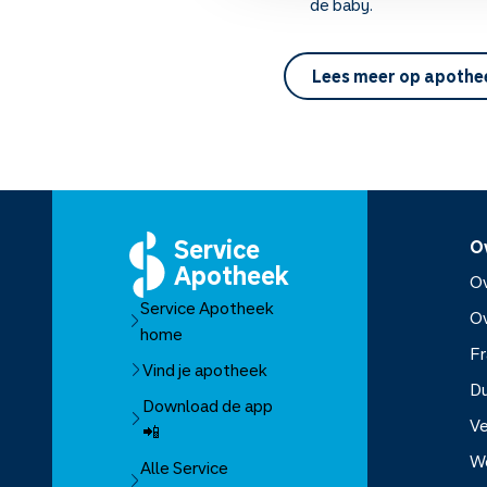
de baby.
Lees meer op apothe
Service
O
Apotheek
Ov
Service Apotheek
O
home
Fr
Vind je apotheek
D
Download de app
Ve
📲
W
Alle Service