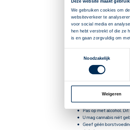
Deze website maakt gebruik
eetlust op te wekken). 
We gebruiken cookies om de 
Inademen via inhalator:
websiteverkeer te analyseren
Thee: werkt na een half 
voor social media en analys
Druppels onder de tong:
hen hebt verstrekt of die ze
doseerspuit of druppeld
is en gaan zorgvuldig om me
Vaak begint u met een 
de cannabis. Na 2 weke
Toestemmingsselectie
U kunt last krijgen van 
Noodzakelijk
vanzelf. Als u een har
Heeft u eerder een psyc
Gebruikt u cannabis af e
alleen als u geen last m
Gebruikt u cannabis elk
Weigeren
cannabis die u gebruikt
als u geen last meer he
Pas op met alcohol. Dit
U mag cannabis niét gebr
Geef géén borstvoeding 