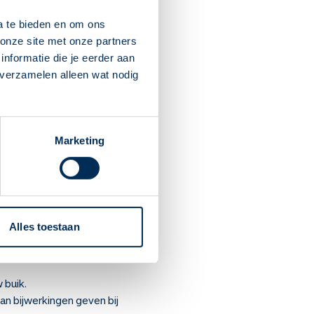
a te bieden en om ons
onze site met onze partners
nformatie die je eerder aan
ede hoeveelheid af met een
 verzamelen alleen wat nodig
nuut. Slik het daarna door.
t af van hoe u reageert op
wijnen binnen een paar uren
Marketing
druk een probleem vormen.
ebruik eerst met uw arts.
 niet autorijden. Rijd
uto. Wordt de hoeveelheid
Alles toestaan
ing gebruikt. Rijd alleen
 buik.
an bijwerkingen geven bij