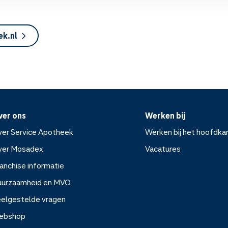
ek.nl
ver ons
Werken bij
er Service Apotheek
Werken bij het hoofdka
ver Mosadex
Vacatures
anchise informatie
Werken bij het hoofdkanto
uurzaamheid en MVO
elgestelde vragen
Vacatures
ebshop