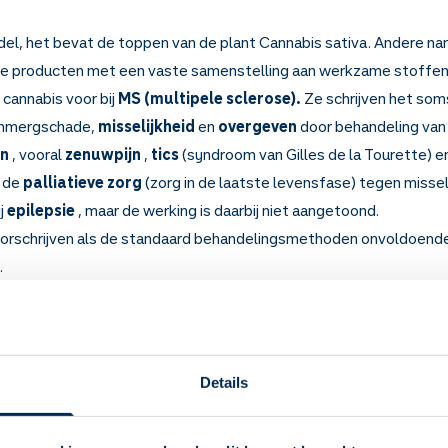
del, het bevat de toppen van de plant Cannabis sativa. Andere nam
le producten met een vaste samenstelling aan werkzame stoffen
 cannabis voor bij
MS (multipele sclerose).
Ze schrijven het soms
enmergschade,
misselijkheid
en
overgeven
door behandeling van k
jn
, vooral
zenuwpijn
,
tics
(syndroom van Gilles de la Tourette) e
n de
palliatieve zorg
(zorg in de laatste levensfase) tegen missel
ij
epilepsie
, maar de werking is daarbij niet aangetoond.
voorschrijven als de standaard behandelingsmethoden onvoldoend
.
 weten over Cannabis
 uw spieren (spasticiteit) minder. Het werkt ook tegen misselij
 het voor een lagere druk in uw oogbol en voor meer eetlust.
Details
(MS), ernstige spierkrampen door ruggenmergschade en chronische p
geven (door behandeling van kanker, hiv, aids of hepatitis C). Verd
e) en glaucoom. Bij klachten in de laatste levensfase (zoals missel