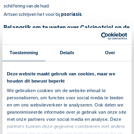
schilfering van de huid.
Artsen schrijven het voor bij
psoriasis
.
Belangrijk om te weten over Calcipotriol op de
huid
Calcipotriol vermindert schilfering van de huid.
Toestemming
Details
Over
Bij psoriasis.
U merkt binnen 4 weken dat u minder last heeft van
schilfers. Ook begint uw huid zich te herstellen.
Deze website maakt gebruik van cookies, maar we
Zalf: breng de zalf dun aan op de psoriasisplekken.
houden dit bewust beperkt
Calcipotriol irriteert uw huid. Laat dit medicijn niet op uw
gezicht of in uw ogen komen. Was uw handen goed na
We gebruiken cookies om de website-inhoud te
aanbrengen of gebruik wegwerphandschoenen om uw
personaliseren, om functies voor social media te bieden
handen te beschermen.
en om ons websiteverkeer te analyseren. Ook delen we
Gebruik ook elke dag een vette crème of zalf tegen
geanonimiseerde informatie over je gebruik van onze site
irritatie van de huid. Gebruik dit minimaal 1 uur nadat u
met onze partners voor social media en analyse. Deze
calcipotriol hebt gesmeerd.
partners kunnen deze gegevens combineren met andere
Andere bijwerkingen zijn branderig of prikkelend gevoel,
informatie die je eerder aan hen hebt verstrekt of die ze