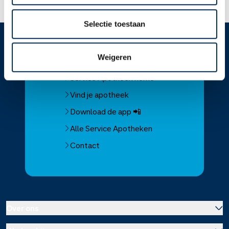
Selectie toestaan
Service
Apotheek
Weigeren
Service Apotheek home
Vind je apotheek
Download de app 📲
Alle Service Apotheken
Contact
Over ons