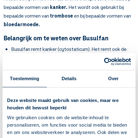
bepaalde vormen van
kanker.
Het wordt ook gebruikt bij
bepaalde vormen van
trombose
en bij bepaalde vormen van
bloedarmoede.
Belangrijk om te weten over Busulfan
Busulfan remt kanker (cytostaticum). Het remt ook de
aanmaak van rode bloedcellen en bloedplaatjes.
Bij kanker en bij bepaalde bloedziekten. Verder
voorafgaand aan transplantatie met stamcellen
(stamceltherapie).
Toestemming
Details
Over
Tabletten: heel innemen zonder te kauwen, met een half
glas water.
Deze website maakt gebruik van cookies, maar we
Als u busulfan niet elke dag hoeft te slikken: vraag een
houden dit bewust beperkt
doseerschema met de dagen waarop u busulfan moet
We gebruiken cookies om de website-inhoud te
slikken.
personaliseren, om functies voor social media te bieden
Infuus: u krijgt dit meestal in het ziekenhuis.
en om ons websiteverkeer te analyseren. Ook delen we
Bijwerkingen die u direct kunt merken: hoofdpijn,