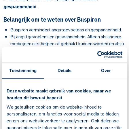
gespannenheid
.
Belangrijk om te weten over Buspiron
Buspiron vermindert angstgevoelens en gespannenheid.
Bij angstgevoelens en gespannenheid. Alleen als andere
medicijnen niet helpen of gebruikt kunnen worden en als u
het waarschijnlijk meerdere weken moet gaan gebruiken.
Na enkele weken merkt u dat u minder angstig en
gespannen bent.
Verdeel de innames over de dag. Bij 2 keer per dag: 's
Toestemming
Details
Over
ochtends en 's avonds. Bij 3 keer per dag: om de 6 tot 8
uur.
Deze website maakt gebruik van cookies, maar we
Pas op met grapefruit. Eet of drink niet te veel
houden dit bewust beperkt
grapefruit(sap). Dan is de kans op bijwerkingen namelijk
groter. Vraag om informatie bij uw apotheek. Of lees [hier]
We gebruiken cookies om de website-inhoud te
(https://www.apotheek.nl/zorg-van-de-
personaliseren, om functies voor social media te bieden
apotheker/grapefruit-en-medicijnen) meer informatie.
en om ons websiteverkeer te analyseren. Ook delen we
De eerste dagen kunt u duizelig, suf of slaperig worden en
geanonimiseerde informatie over je gebruik van onze site