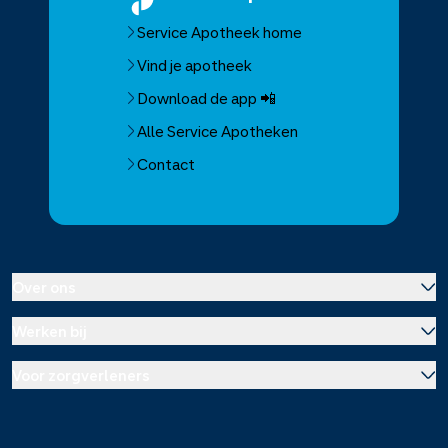
Service Apotheek home
Vind je apotheek
Download de app 📲
Alle Service Apotheken
Contact
Over ons
Werken bij
Over Service Apotheek
Voor zorgverleners
Werken bij het hoofdkantoor
Over Mosadex
Wetenschap en onderzoek
Vacatures