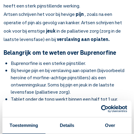
heeft een sterk pijnstillende werking.
Artsen schrijven het voor bij hevige
pijn
, zoals na een
operatie of pijn als gevolg van kanker. Artsen schrijven het
ook voor bij ernstige
jeuk
in de palliatieve zorg (zorg in de
laatste levensfase) en bij
verslaving aan opiaten.
Belangrijk om te weten over Buprenorfine
Buprenorfine is een sterke pijnstiller.
Bij hevige pijn en bij verslaving aan opiaten (bijvoorbeeld
heroïne of morfine-achtige pijnstillers) als een
ontwenningskuur. Soms bij pijn en jeuk in de laatste
levensfase (palliatieve zorg).
Tablet onder de tong werkt binnen een half tot 1 uur.
Injectie werkt sneller. Bij pijn en jeuk blijft het ongeveer 6
tot 8 uur werken.
Pleister werkt na 1 tot 3 dagen en blijft een paar dagen
Toestemming
Details
Over
tot 1 week werken.