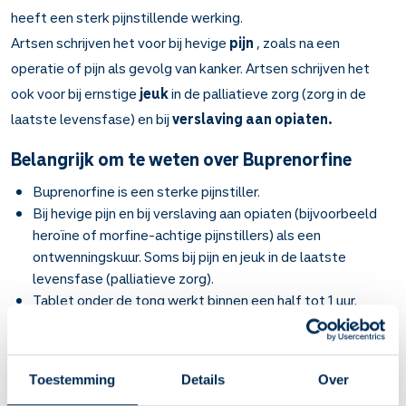
heeft een sterk pijnstillende werking.
Artsen schrijven het voor bij hevige
pijn
, zoals na een
operatie of pijn als gevolg van kanker. Artsen schrijven het
ook voor bij ernstige
jeuk
in de palliatieve zorg (zorg in de
laatste levensfase) en bij
verslaving aan opiaten.
Belangrijk om te weten over Buprenorfine
Buprenorfine is een sterke pijnstiller.
Bij hevige pijn en bij verslaving aan opiaten (bijvoorbeeld
heroïne of morfine-achtige pijnstillers) als een
ontwenningskuur. Soms bij pijn en jeuk in de laatste
levensfase (palliatieve zorg).
Tablet onder de tong werkt binnen een half tot 1 uur.
Injectie werkt sneller. Bij pijn en jeuk blijft het ongeveer 6
tot 8 uur werken.
Pleister werkt na 1 tot 3 dagen en blijft een paar dagen
Toestemming
Details
Over
tot 1 week werken.