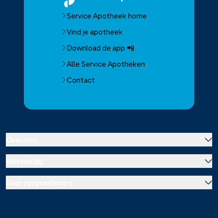
Service Apotheek home
Vind je apotheek
Download de app 📲
Alle Service Apotheken
Contact
Over ons
Werken bij
Over Service Apotheek
Voor zorgverleners
Werken bij het hoofdkantoor
Over Mosadex
Wetenschap en onderzoek
Vacatures