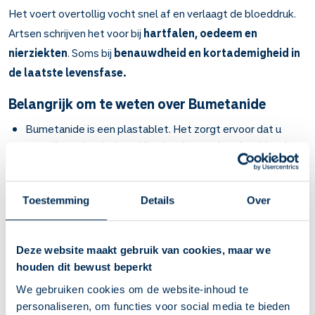
Het voert overtollig vocht snel af en verlaagt de bloeddruk.
Artsen schrijven het voor bij
hartfalen,
oedeem en
nierziekten
. Soms bij
benauwdheid en kortademigheid in
de laatste levensfase.
Belangrijk om te weten over Bumetanide
Bumetanide is een plastablet. Het zorgt ervoor dat u
onnodig vocht uitplast. Hierdoor kan uw hart het bloed
beter rondpompen.
Bij hartfalen, oedeem (uw lichaam houdt te veel vocht
vast) en nierziekten.
Toestemming
Details
Over
Tabletten: slik de tabletten met een half glas water.
Door bumetanide moet u meer plassen. Vaak na een half
uur tot ongeveer 6 uur na dit medicijn. Binnen een paar
Deze website maakt gebruik van cookies, maar we
dagen bent u minder benauwd en zijn uw enkels minder dik.
houden dit bewust beperkt
Gebruik bumetanide elke dag. Dan blijft uw hart het bloed
We gebruiken cookies om de website-inhoud te
beter rondpompen. U bent dan minder snel moe en
personaliseren, om functies voor social media te bieden
benauwd.