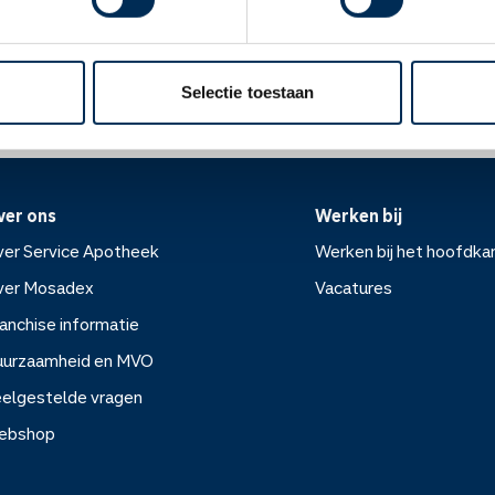
Oke
ek.nl
Selectie toestaan
ver ons
Werken bij
er Service Apotheek
Werken bij het hoofdka
ver Mosadex
Vacatures
anchise informatie
Werken bij het hoofdkanto
uurzaamheid en MVO
elgestelde vragen
Vacatures
ebshop
rvice Apotheek