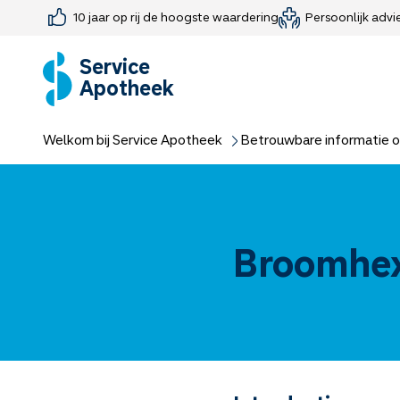
10 jaar op rij de hoogste waardering
Persoonlijk advi
Farmaceutisch consult
Jouw medis
Medicijnen 
Medicijn-APK
Service
Apotheek
Welkom bij Service Apotheek
Betrouwbare informatie o
Broomhe