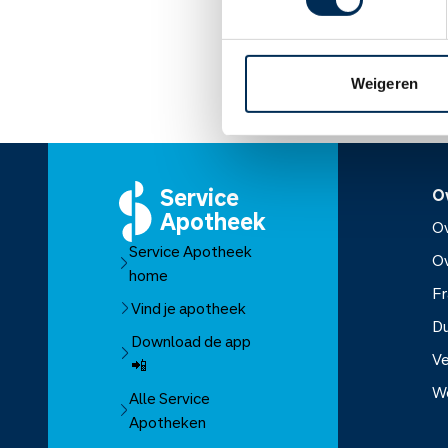
Lees meer op apothe
Weigeren
Service
O
Apotheek
Ov
Service Apotheek
O
home
Fr
Vind je apotheek
D
Download de app
Ve
📲
W
Alle Service
Apotheken
Over Se