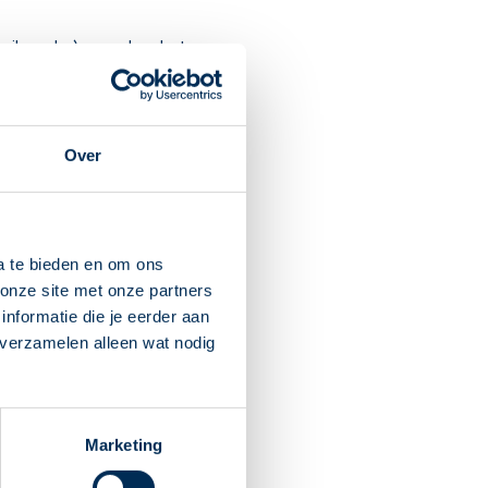
oeibaarder), waardoor het
Over
jker ophoesten.
a te bieden en om ons
onze site met onze partners
nformatie die je eerder aan
 verzamelen alleen wat nodig
 duizelig zijn en hoofdpijn.
icijn veilig gebruiken
Marketing