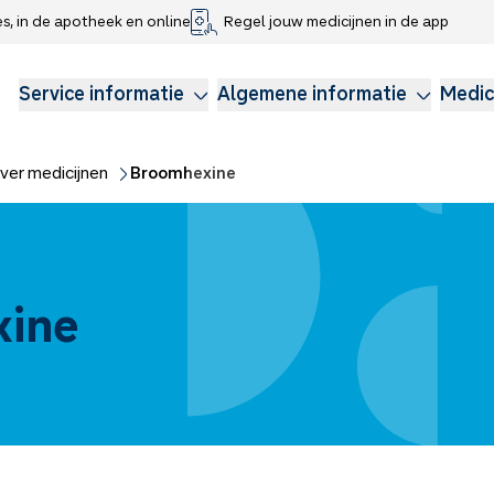
es, in de apotheek en online
Regel jouw medicijnen in de app
che gegevens delen
voor kinderen
Webshop
Klachtenregeling
Longzorg
Service Apotheek Magazine
Anticonceptie
Service informatie
Algemene informatie
Medic
ver medicijnen
Broomhexine
xine