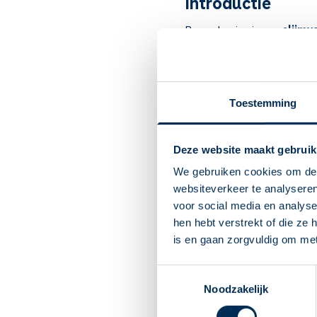
Introductie
Broomhexine is een
slijmv
slijm makkelijker is op te h
Het kan worden gebruikt bij
Belangrijk om te
Toestemming
Broomhexine maakt dik s
Bij slijmhoest.
Deze website maakt gebruik
U merkt dat het slijm n
We gebruiken cookies om de 
Wordt de hoest na 2 wek
websiteverkeer te analyseren
Tabletten: innemen met
voor social media en analys
Drank: meet af met maa
hen hebt verstrekt of die ze
U kunt last krijgen van 
is en gaan zorgvuldig om me
Bijwerkingen komen zee
Gebruik dit medicijn ni
Toestemmingsselectie
tijdens de laatste 6 m
Noodzakelijk
U mag dit medicijn gebr