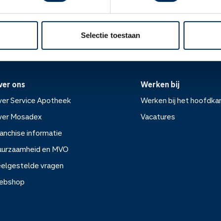
Oke
ek.nl
Selectie toestaan
ver ons
Werken bij
er Service Apotheek
Werken bij het hoofdka
ver Mosadex
Vacatures
anchise informatie
Werken bij het hoofdkanto
uurzaamheid en MVO
elgestelde vragen
Vacatures
ebshop
rvice Apotheek