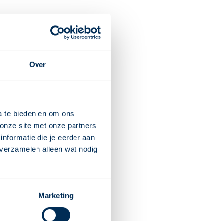
Het werkt pijnstillend en
Over
a te bieden en om ons
en hoe het moet. Of bekijk
onze site met onze partners
nformatie die je eerder aan
en.
 verzamelen alleen wat nodig
oudt u last? Raadpleeg dan
ing geeft. Wel moet u na
edicijn in het bloed.
Marketing