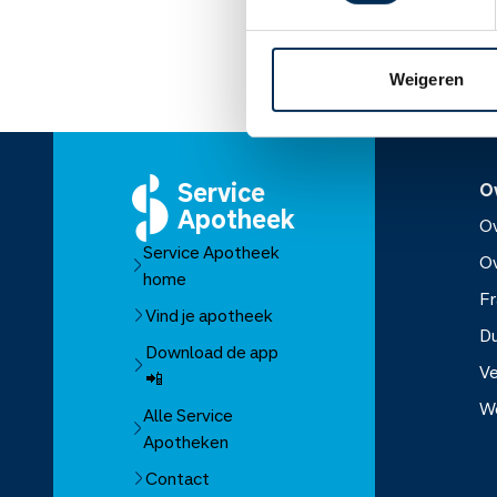
Lees meer op apothe
Weigeren
Service
O
Apotheek
Ov
Service Apotheek
O
home
Fr
Vind je apotheek
D
Download de app
Ve
📲
W
Alle Service
Apotheken
Over Se
Contact