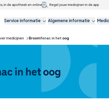
es, in de apotheek en online
Regel jouw medicijnen in de app
che gegevens delen
voor kinderen
Webshop
Klachtenregeling
Longzorg
Service Apotheek Magazine
Anticonceptie
Service informatie
Algemene informatie
Medic
ver medicijnen
Broomfenac in het oog
ac in het oog