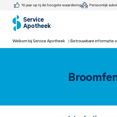
10 jaar op rij de hoogste waardering
Persoonlijk advi
Farmaceutisch consult
Jouw medis
Medicijnen 
Medicijn-APK
Service
Apotheek
Welkom bij Service Apotheek
Betrouwbare informatie o
Broomfen