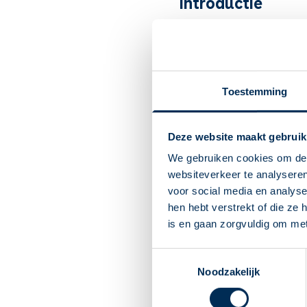
Introductie
Broomfenac is een
ontste
ontstekingsremmend.
Artsen schrijven het voor 
Toestemming
Belangrijk om te
Broomfenac is een onts
Deze website maakt gebruik
Het maakt pijn en zwell
Om ontstoken ogen na e
We gebruiken cookies om de 
Oogdruppels zijn niet m
websiteverkeer te analyseren
het instructiefilmpje op
voor social media en analys
U begint meestal op de
hen hebt verstrekt of die ze
Direct na druppelen kunt
is en gaan zorgvuldig om me
uw arts.
U mag dit medicijn gebr
Toestemmingsselectie
het druppelen de traanka
Noodzakelijk