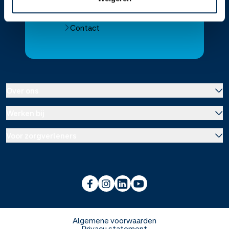
Alle Service Apotheken
Contact
Over ons
Werken bij
Over Service Apotheek
Voor zorgverleners
Werken bij het hoofdkantoor
Over Mosadex
Wetenschap en onderzoek
Vacatures
Franchise informatie
Voorlichting scholen
Duurzaamheid en MVO
Algemene voorwaarden
Privacy statement