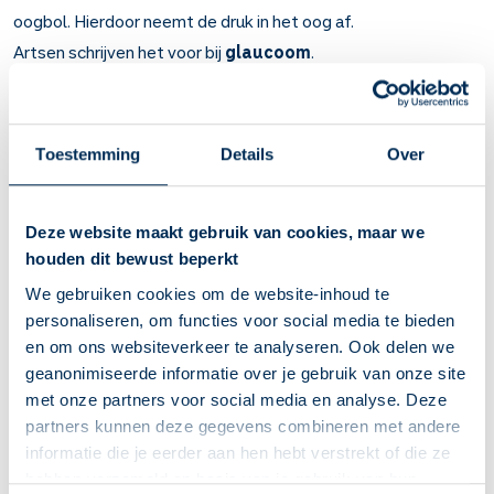
oogbol. Hierdoor neemt de druk in het oog af.
Artsen schrijven het voor bij
glaucoom
.
Belangrijk om te weten over Brinzolamide
oogdruppels
Toestemming
Details
Over
Brinzolamide vermindert de hoeveelheid vloeistof in de
oogbol. Hierdoor neemt de druk in het oog af.
Bij de oogziekte glaucoom.
Deze website maakt gebruik van cookies, maar we
Gebruik brinzolamide oogdruppels elke dag. Dan heeft u
houden dit bewust beperkt
minder kans om blind te worden.
We gebruiken cookies om de website-inhoud te
De oogboldruk wordt binnen enkele weken minder.
personaliseren, om functies voor social media te bieden
U kunt last krijgen van wazig zien, prikkelend gevoel of pijn
en om ons websiteverkeer te analyseren. Ook delen we
in het oog, rode, geïrriteerde ogen en het gevoel dat er
geanonimiseerde informatie over je gebruik van onze site
iets in het oog zit. Een lichte irritatie na het druppelen is
met onze partners voor social media en analyse. Deze
normaal. Dit verdwijnt vanzelf.
partners kunnen deze gegevens combineren met andere
Oogdruppelen is niet makkelijk. Laat een
informatie die je eerder aan hen hebt verstrekt of die ze
apotheekmedewerker het u voordoen. Of bekijk het
hebben verzameld op basis van je gebruik van hun
instructiefilmpje op deze website.