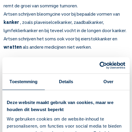
remt de groei van sommige tumoren.
Artsen schrijven bleomycine voor bij bepaalde vormen van
kanker
, zoals plaveiselcelkanker, zaadbalkanker,
lymfeklierkanker en bij teveel vocht in de longen door kanker.
Artsen schrijven het soms ook voor bij eierstokkanker en
wratten
als andere medicijnen niet werken.
Belangrijk om te weten over Bleomycine
Bleomycine remt kanker (cytostaticum).
Bij plaveiselcelkanker, zaadbalkanker, lymfeklierkanker en
Toestemming
Details
Over
bij teveel vocht in de longen door kanker. Soms ook bij
eierstokkanker en wratten als andere medicijnen niet
werken.
Deze website maakt gebruik van cookies, maar we
U krijgt dit medicijn via een infuus in uw bloedvat of
houden dit bewust beperkt
injectie in uw spier, in de ruimte rond de longen of bij
We gebruiken cookies om de website-inhoud te
wratten via een injectie in de wrat.
personaliseren, om functies voor social media te bieden
U kunt last krijgen van longproblemen. U merkt dit aan