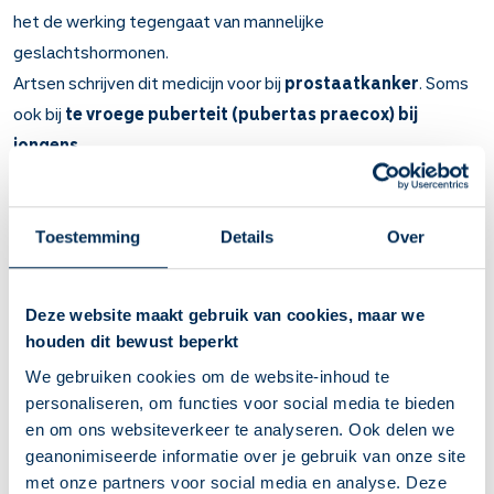
het de werking tegengaat van mannelijke
geslachtshormonen.
Artsen schrijven dit medicijn voor bij
prostaatkanker
. Soms
ook bij
te vroege puberteit (pubertas praecox) bij
jongens
.
Belangrijk om te weten over Bicalutamide
Bicalutamide blokkeert mannelijke geslachtshormonen,
Toestemming
Details
Over
zoals testosteron. Het is een anti-androgeen. Hierdoor
remt het de groei van bepaalde tumoren.
Bij prostaatkanker. De klachten worden minder en de
Deze website maakt gebruik van cookies, maar we
tumor groeit minder snel. En bij te vroege puberteit bij
houden dit bewust beperkt
jongens.
We gebruiken cookies om de website-inhoud te
Neem de tablet in op een vast tijdstip, bijvoorbeeld 's
personaliseren, om functies voor social media te bieden
ochtends bij het ontbijt. Dan vergeet u minder snel een
en om ons websiteverkeer te analyseren. Ook delen we
dosis.
geanonimiseerde informatie over je gebruik van onze site
Blijf bicalutamide doorgebruiken, ook al zijn uw klachten
met onze partners voor social media en analyse. Deze