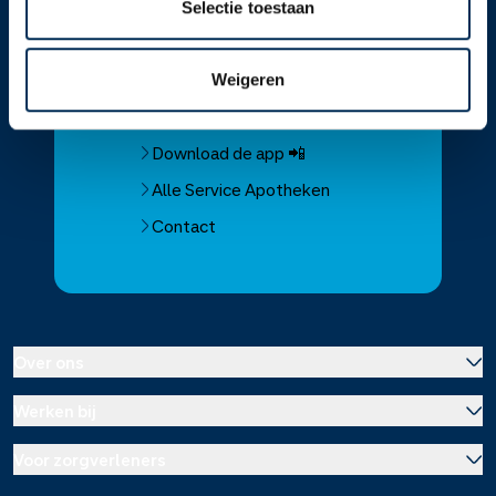
Selectie toestaan
Service
Apotheek
Service Apotheek home
Weigeren
Vind je apotheek
Download de app 📲
Alle Service Apotheken
Contact
Over ons
Werken bij
Over Service Apotheek
Voor zorgverleners
Werken bij het hoofdkantoor
Over Mosadex