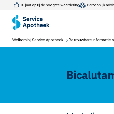
10 jaar op rij de hoogste waardering
Persoonlijk advi
Farmaceutisch consult
Jouw medis
Medicijnen 
Medicijn-APK
Service
Apotheek
Welkom bij Service Apotheek
Betrouwbare informatie o
Bicaluta