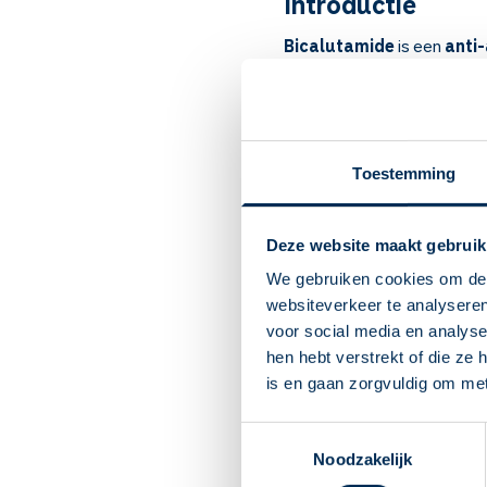
Introductie
Bicalutamide
is een
anti
geslachtshormonen.
Artsen schrijven dit medicij
jongens
.
Toestemming
Belangrijk om te
Bicalutamide blokkeert
Deze website maakt gebruik
remt het de groei van 
Bij prostaatkanker. De k
We gebruiken cookies om de 
Neem de tablet in op een
websiteverkeer te analyseren
Blijf bicalutamide door
voor social media en analys
Mannen kunnen pijnlijke
hen hebt verstrekt of die ze
Andere bijwerkingen: mis
is en gaan zorgvuldig om me
u zwak, duizelig of ben
Heeft u veel last van d
Toestemmingsselectie
U mag tijdens en tot 1
Noodzakelijk