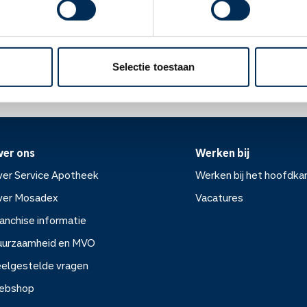
ok betrouwbare anticonceptie gebruiken. Overleg hierover met uw
Oke
ek.nl
Selectie toestaan
ver ons
Werken bij
er Service Apotheek
Werken bij het hoofdka
ver Mosadex
Vacatures
anchise informatie
Werken bij het hoofdkanto
uurzaamheid en MVO
elgestelde vragen
Vacatures
ebshop