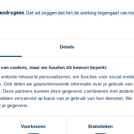
-androgeen
. Dat wil zeggen dat het de werking tegengaat van ma
n voor bij
prostaatkanker
. Soms ook bij
te vroege puberteit (p
Details
 weten over Bicalutamide
 mannelijke geslachtshormonen, zoals testosteron. Het is een an
 van cookies, maar we houden dit bewust beperkt
bepaalde tumoren.
lachten worden minder en de tumor groeit minder snel. En bij te vr
website-inhoud te personaliseren, om functies voor social medi
 vast tijdstip, bijvoorbeeld 's ochtends bij het ontbijt. Dan verge
. Ook delen we geanonimiseerde informatie over je gebruik van 
Deze Service Apotheek staat nu ingesteld als
gebruiken, ook al zijn uw klachten verminderd. Wilt u stoppen? Ove
e. Deze partners kunnen deze gegevens combineren met andere i
jouw apotheek
 gezwollen borsten krijgen. De zwelling gaat niet altijd meer weg
 hebben verzameld op basis van je gebruik van hun diensten. We
Zo kan je makkelijk alle informatie vinden in het
selijkheid, diarree, verstopping en buikpijn. Ook kunt u gezwollen
t je gegevens.
auwd voelen.
"Mijn apotheek" menu. Heb je een andere
e bijwerkingen? Raadpleeg dan uw arts.
apotheek nodig? Tik dan op "Kies een andere
30 dagen na de behandeling geen kinderen verwekken. Heeft u een 
Voorkeuren
Statistieken
apotheek".