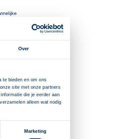
nnelijke
ubertas praecox) bij
Over
ti-androgeen. Hierdoor
oege puberteit bij jongens.
a te bieden en om ons
et u minder snel een dosis.
onze site met onze partners
rleg eerst met uw arts.
nformatie die je eerder aan
. Ook opvliegers komen voor.
 verzamelen alleen wat nodig
 enkels en voeten krijgen of
partner die zwanger kan
Marketing