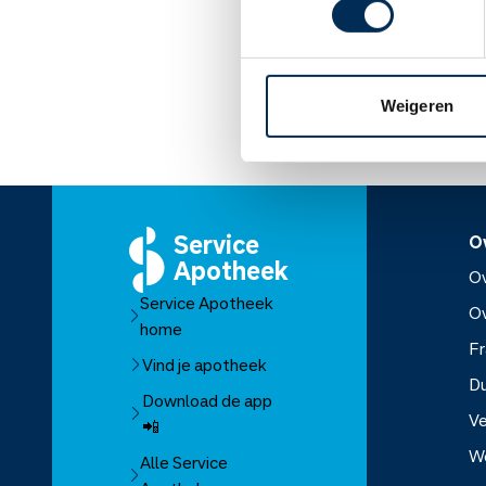
worden? Dan moet zij o
Lees meer op apothe
Weigeren
Service
O
Apotheek
Ov
Service Apotheek
O
home
Fr
Vind je apotheek
D
Download de app
Ve
📲
W
Alle Service