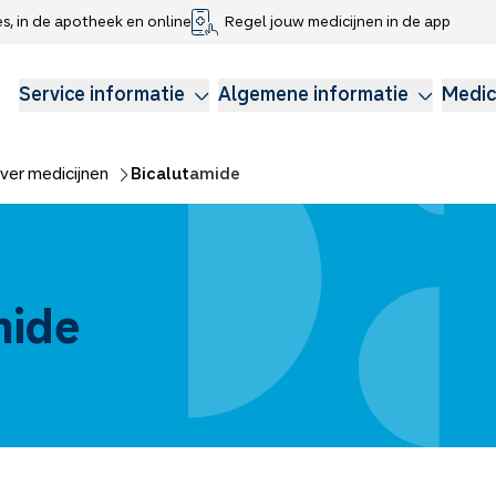
es, in de apotheek en online
Regel jouw medicijnen in de app
che gegevens delen
voor kinderen
Webshop
Klachtenregeling
Longzorg
Service Apotheek Magazine
Anticonceptie
Service informatie
Algemene informatie
Medic
ver medicijnen
Bicalutamide
mide