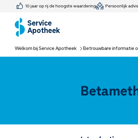
10 jaar op rij de hoogste waardering
Persoonlijk advi
Farmaceutisch consult
Jouw medis
Medicijnen 
Medicijn-APK
Service
Apotheek
Welkom bij Service Apotheek
Betrouwbare informatie o
Betameth