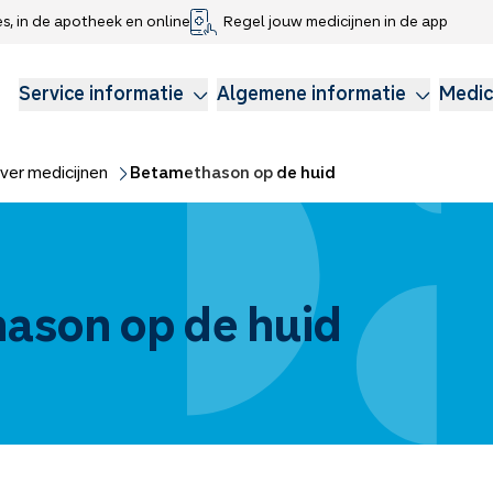
es, in de apotheek en online
Regel jouw medicijnen in de app
che gegevens delen
voor kinderen
Webshop
Klachtenregeling
Longzorg
Service Apotheek Magazine
Anticonceptie
Service informatie
Algemene informatie
Medic
ver medicijnen
Betamethason op de huid
ason op de huid