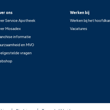
ver ons
Werken bij
er Service Apotheek
Werken bij het hoofdka
ver Mosadex
Vacatures
anchise informatie
Werken bij het hoofdkanto
uurzaamheid en MVO
elgestelde vragen
Vacatures
ebshop
rvice Apotheek
sadex
e informatie