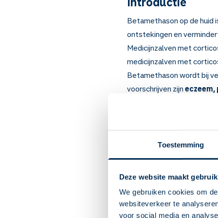
Introductie
Betamethason op de huid i
ontstekingen en vermindert 
Medicijnzalven met cortico
medicijnzalven met cortico
Betamethason wordt bij vee
voorschrijven zijn
eczeem, 
kale plekken op uw hoofd kr
Belangrijk om te
Betamethason remt onts
Toestemming
Bij ontstekingen van de
lichtovergevoeligheid e
Het is belangrijk dat u
Deze website maakt gebruik
Zoals veranderingen van 
We gebruiken cookies om de 
(https://www.apotheek
websiteverkeer te analyseren
smeren. De hoeveelheid
voor social media en analys