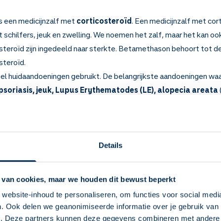
s een medicijnzalf met
corticosteroïd
. Een medicijnzalf met cor
schilfers, jeuk en zwelling. We noemen het zalf, maar het kan ook 
steroïd zijn ingedeeld naar sterkte. Betamethason behoort tot d
steroïd.
l huidaandoeningen gebruikt. De belangrijkste aandoeningen waar
psoriasis, jeuk, Lupus Erythematodes (LE), alopecia areata
ijgt) en
lichtovergevoeligheid
.
 weten over Betamethason op de huid
tekingen en vermindert schilfering, jeuk en zwellingen.
Details
 huid, zoals eczeem, insectensteken, psoriasis, lupus erythemato
n een haarziekte (alopecia areata).
 de juiste hoeveelheid smeert. Dan werkt het goed. En u heeft mind
 van cookies, maar we houden dit bewust beperkt
de huid op de plek waar u dit medicijn aanbrengt. Kijk bij [Hoe gebr
website-inhoud te personaliseren, om functies voor social medi
.nl/medicijnen/betamethason-op-de-huid#hoe-gebruik-ik-dit-me
. Ook delen we geanonimiseerde informatie over je gebruik van 
Deze Service Apotheek staat nu ingesteld als
 is aangegeven in vingertop-streepjes per huidoppervlak.
e. Deze partners kunnen deze gegevens combineren met andere i