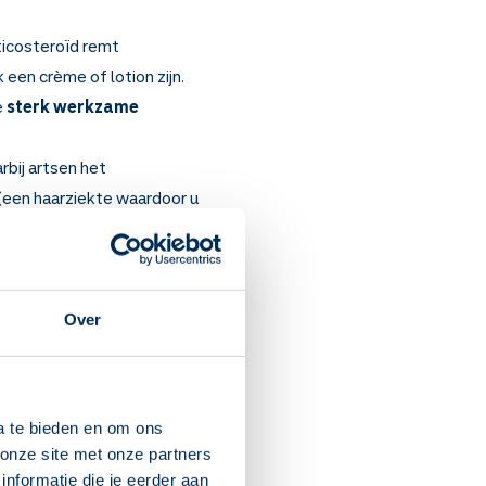
ticosteroïd remt
een crème of lotion zijn.
e
sterk werkzame
bij artsen het
(een haarziekte waardoor u
Over
des (LE),
er kans op bijwerkingen.
uik ik dit medicijn?]
a te bieden en om ons
dicijn) hoeveel u moet
onze site met onze partners
nformatie die je eerder aan