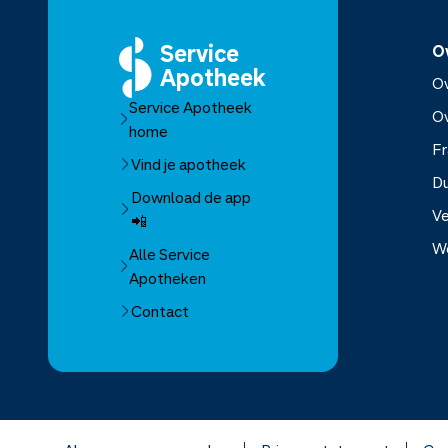
Service
O
Apotheek
Ov
Service Apotheek
O
home
Fr
Vind je apotheek
D
Download de app
Ve
📲
W
Alle Service
Apotheken
Over Se
Contact
Over Mo
Franchis