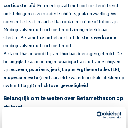
corticosteroïd
. Een medicijnzalf met corticosteroïd remt
ontstekingen en vermindert schilfers, jeuk en zwelling. We
noemen het zalf, maar het kan ook een crème of lotion zijn.
Medicijnzalven met corticosteroïd zijn ingedeeld naar
sterkte. Betamethason behoort tot de
sterk werkzame
medicijnzalven met corticosteroïd.
Betamethason wordt bij veel huidaandoeningen gebruikt. De
belangrijkste aandoeningen waarbij artsen het voorschrijven
zijn
eczeem, psoriasis, jeuk, Lupus Erythematodes (LE),
alopecia areata
(een haarziekte waardoor u kale plekken op
uw hoofd krijgt) en
lichtovergevoeligheid
.
Belangrijk om te weten over Betamethason op
de huid
Betamethason remt ontstekingen en vermindert
schilfering, jeuk en zwellingen.