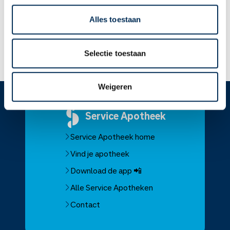
zwanger wilt worden.
U mag dit medicijn gebruiken als u borstvoeding geeft.
Alles toestaan
Lees meer op apotheek.nl
Selectie toestaan
Weigeren
Service
Apotheek
Service Apotheek home
Vind je apotheek
Download de app 📲
Alle Service Apotheken
Contact