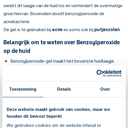
weekt dit laagje van de huid los en vermindert de overmatige
groei hiervan. Bovendien doodt benzoylperoxide de
acnebacterie.
De gel is te gebruiken bij
acne
en soms ook bij
putjeszolen
.
Belangrijk om te weten over Benzoylperoxide
op de huid
Benzoylperoxide-gel maakt het bovenste huidlaagje
(hoornlaag) los. Het remt ook de groei van de huidcellen.
Hierdoor raken de poriën minder makkelijk met huidcellen
verstopt. Ook doodt benzoylperoxide de acne-bacterie.
Bij acne en putjeszolen.
Toestemming
Details
Over
Puistjes en pukkels worden na een paar weken minder. Na
een paar maanden kunt u pas beoordelen of dit medicijn
voor u werkt.
Deze website maakt gebruik van cookies, maar we
Maak de huid schoon met lauw water. Smeer de gel dun op
houden dit bewust beperkt
de plekken met puistjes en pukkels. Masseer de gel NIET
We gebruiken cookies om de website-inhoud te