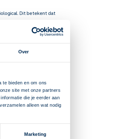
ological. Dit betekent dat
Over
een injectie vlak onder de
a te bieden en om ons
onze site met onze partners
nformatie die je eerder aan
em bij koorts altijd
 verzamelen alleen wat nodig
enen, en depressie.
ijn mag gebruiken. Het is
Marketing
 slecht voor de baby is.