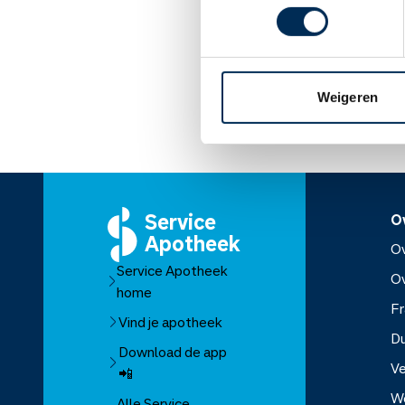
Vraag aan uw arts of ap
Lees meer op apothe
Weigeren
Service
O
Apotheek
Ov
Service Apotheek
O
home
Fr
Vind je apotheek
D
Download de app
Ve
📲
W
Alle Service