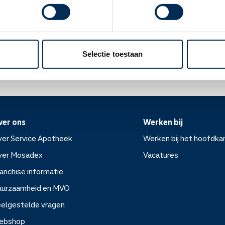
otheker of u dit medicijn mag gebruiken.
Oke
ek.nl
Selectie toestaan
ver ons
Werken bij
er Service Apotheek
Werken bij het hoofdka
ver Mosadex
Vacatures
anchise informatie
Werken bij het hoofdkanto
uurzaamheid en MVO
elgestelde vragen
Vacatures
ebshop