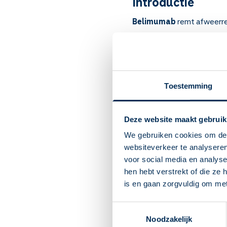
Introductie
Belimumab
remt afweerrea
het medicijn door levende 
Artsen schrijven het voor bi
Belangrijk om te
Toestemming
Belimumab remt afweerr
Bij systemische lupus 
Dit medicijn krijgt u in 
Deze website maakt gebruik
huid.
We gebruiken cookies om de 
U krijgt het infuus eers
websiteverkeer te analyseren
U gebruikt de injectie 1
voor social media en analys
U kunt vaker last krijge
hen hebt verstrekt of die ze
contact op met uw arts
is en gaan zorgvuldig om me
Andere bijwerkingen zijn 
Bent u zwanger? Of wilt
Toestemmingsselectie
niet zeker of dit medicij
Noodzakelijk
Geeft u borstvoeding? H