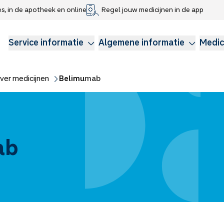
es, in de apotheek en online
Regel jouw medicijnen in de app
che gegevens delen
voor kinderen
Webshop
Klachtenregeling
Longzorg
Service Apotheek Magazine
Anticonceptie
Service informatie
Algemene informatie
Medic
ver medicijnen
Belimumab
ab