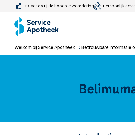
10 jaar op rij de hoogste waardering
Persoonlijk advi
Farmaceutisch consult
Jouw medis
Medicijnen 
Medicijn-APK
Service
Apotheek
Welkom bij Service Apotheek
Betrouwbare informatie o
Belimum