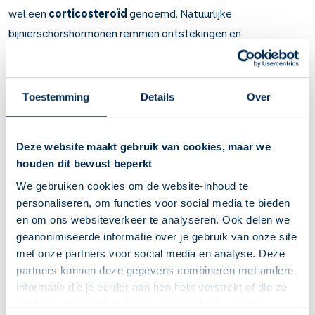
wel een
corticosteroïd
genoemd. Natuurlijke
bijnierschorshormonen remmen ontstekingen en
overgevoeligheidsreacties en zijn nodig om energie,
mineralen en zouten vrij te maken en op te slaan.
Artsen schrijven beclometason klysma voor bij de chronische
Toestemming
Details
Over
darmontsteking
colitis ulcerosa.
Belangrijk om te weten over Beclometason
Deze website maakt gebruik van cookies, maar we
klysma
houden dit bewust beperkt
We gebruiken cookies om de website-inhoud te
Beclometason is een bijnierschorshormoon
personaliseren, om functies voor social media te bieden
(corticosteroïd).
en om ons websiteverkeer te analyseren. Ook delen we
Beclometason-klysma vermindert ontstekingen in de darm.
geanonimiseerde informatie over je gebruik van onze site
Bij de chronische darmontsteking colitis ulcerosa. U
met onze partners voor social media en analyse. Deze
gebruikt het bij een opvlamming van de ziekte; meestal 2
partners kunnen deze gegevens combineren met andere
tot 6 weken lang.
informatie die je eerder aan hen hebt verstrekt of die ze
U heeft binnen enkele weken minder buikpijn en diarree.
hebben verzameld op basis van je gebruik van hun
Het is belangrijk beclometason op de juiste manier te