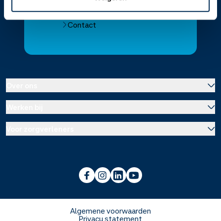
Alle Service Apotheken
Contact
Over ons
Werken bij
Over Service Apotheek
Voor zorgverleners
Werken bij het hoofdkantoor
Over Mosadex
Wetenschap en onderzoek
Vacatures
Franchise informatie
Voorlichting scholen
Duurzaamheid en MVO
Algemene voorwaarden
Privacy statement