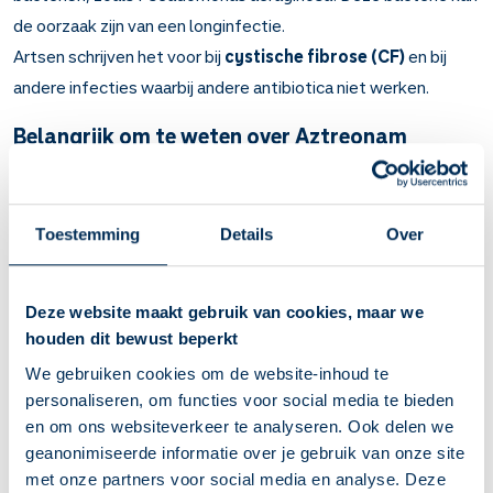
de oorzaak zijn van een longinfectie.
Artsen schrijven het voor bij
cystische fibrose (CF)
en bij
andere infecties waarbij andere antibiotica niet werken.
Belangrijk om te weten over Aztreonam
Aztreonam doodt bacteriën (antibioticum).
Bij infecties cystische fibrose (taaislijmziekte) als er een
longinfectie is met de bacterie Pseudomonas aeruginosa
Toestemming
Details
Over
*.* En bij andere infecties waarbij andere antibiotica niet
werken.
Gebruik aztreonam met een Altera-vernevelaar. Het
Deze website maakt gebruik van cookies, maar we
gebruik hiervan is niet eenvoudig. U krijgt daarvoor
houden dit bewust beperkt
instructie van een arts of verpleegkundige. Vraag indien
We gebruiken cookies om de website-inhoud te
nodig om extra uitleg.
personaliseren, om functies voor social media te bieden
Gebruik de inhalatie binnen 8 uur nadat u hem heeft
en om ons websiteverkeer te analyseren. Ook delen we
klaargemaakt. Gebruikt u het middel niet direct, bewaar
geanonimiseerde informatie over je gebruik van onze site
het dan in de koelkast.
met onze partners voor social media en analyse. Deze
Dit medicijn gebruikt u meestal 3 keer per dag. Kies vaste