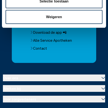
Selectie toestaan
Service
Apotheek
Service Apotheek home
Weigeren
Vind je apotheek
Download de app 📲
Alle Service Apotheken
Contact
Over ons
Werken bij
Over Service Apotheek
Voor zorgverleners
Werken bij het hoofdkantoor
Over Mosadex