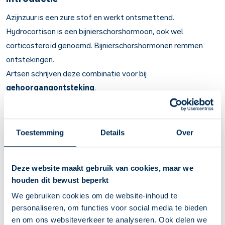
Azijnzuur is een zure stof en werkt ontsmettend.
Hydrocortison is een bijnierschorshormoon, ook wel
corticosteroïd genoemd. Bijnierschorshormonen remmen
ontstekingen.
Artsen schrijven deze combinatie voor bij
gehoorgangontsteking
.
Belangrijk om te weten over Azijnzuur met
hydrocortison in het oor
Toestemming
Details
Over
Azijnzuur werkt ontsmettend. Hydrocortison remt
ontstekingen.
Bij gehoorgangontsteking.
Deze website maakt gebruik van cookies, maar we
Verwarm het druppelflesje vooraf even in uw handen.
houden dit bewust beperkt
Houd uw hoofd opzij en laat de druppels in de gehoorgang
We gebruiken cookies om de website-inhoud te
van uw oor vallen. Houd uw hoofd nog minstens 3 minuten
personaliseren, om functies voor social media te bieden
schuin of ga op uw zij liggen. Lees ook de instructie op
en om ons websiteverkeer te analyseren. Ook delen we