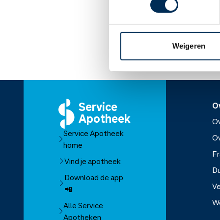
Lees meer op apothe
Weigeren
Service
O
Apotheek
Ov
Service Apotheek
O
home
Fr
Vind je apotheek
D
Download de app
Ve
📲
W
Alle Service
Apotheken