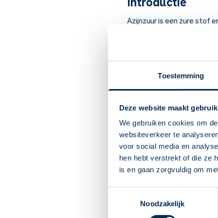
Introductie
Azijnzuur is een zure stof
Artsen schrijven dit medicij
Belangrijk om te 
Azijnzuur werkt ontsme
Toestemming
Bij gehoorgangontsteki
Verwarm het druppelfles
Deze website maakt gebruik
uw oor vallen. Houd uw 
site.
We gebruiken cookies om de 
Verdeel de doseringen z
websiteverkeer te analyseren
Gebruik deze oordruppel
voor social media en analys
U kunt meteen na het dru
hen hebt verstrekt of die ze
hier toch last van? Nee
is en gaan zorgvuldig om me
Heeft u een gaatje of e
namelijk last van doofhe
Toestemmingsselectie
U mag dit medicijn gebr
Noodzakelijk
U mag dit medicijn gebr