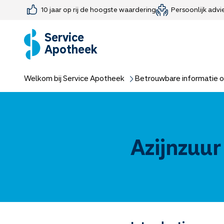
10 jaar op rij de hoogste waardering
Persoonlijk advi
Farmaceutisch consult
Jouw medis
Medicijnen 
Medicijn-APK
Service
Apotheek
Welkom bij Service Apotheek
Betrouwbare informatie o
Azijnzuur 