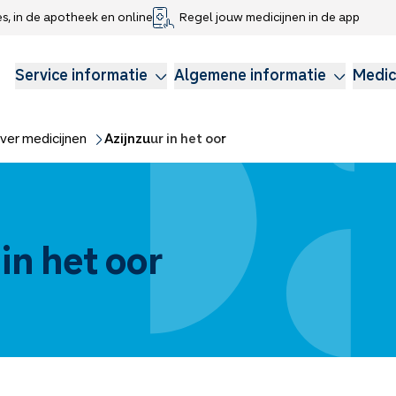
es, in de apotheek en online
Regel jouw medicijnen in de app
che gegevens delen
voor kinderen
Webshop
Klachtenregeling
Longzorg
Service Apotheek Magazine
Anticonceptie
Service informatie
Algemene informatie
Medic
ver medicijnen
Azijnzuur in het oor
in het oor