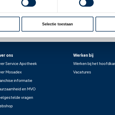
Oke
ek.nl
Selectie toestaan
ver ons
Werken bij
er Service Apotheek
Werken bij het hoofdka
ver Mosadex
Vacatures
anchise informatie
Werken bij het hoofdkanto
uurzaamheid en MVO
elgestelde vragen
Vacatures
ebshop