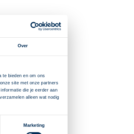
Over
ppels in de gehoorgang van
ok de instructie op deze
a te bieden en om ons
onze site met onze partners
nformatie die je eerder aan
Dit verdwijnt snel. Houdt u
 verzamelen alleen wat nodig
t gebruiken. U kunt dan
Marketing