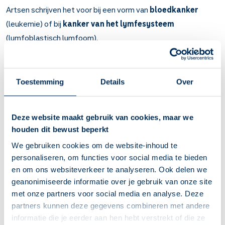
Artsen schrijven het voor bij een vorm van
bloedkanker
(leukemie) of bij
kanker van het lymfesysteem
(lymfoblastisch lymfoom).
Belangrijk om te weten over Asparaginase
Asparaginase remt de groei van kanker.
Toestemming
Details
Over
Bij een vorm van leukemie (bloedkanker) of bij kanker van
het lymfesysteem (lymfoblastisch lymfoom).
U krijgt dit medicijn via een injectie in uw ader of spier, of
Deze website maakt gebruik van cookies, maar we
als een infuus.
houden dit bewust beperkt
Bloedafwijkingen kunnen optreden. U merkt dit vooral aan
We gebruiken cookies om de website-inhoud te
infecties, zoals longontsteking, verkoudheid of
personaliseren, om functies voor social media te bieden
blaasontsteking, een bleke huid en aan bloedingen.
en om ons websiteverkeer te analyseren. Ook delen we
Raadpleeg dan meteen uw arts. Raadpleeg ook meteen
geanonimiseerde informatie over je gebruik van onze site
uw arts bij koorts, keelpijn en blaren in de mond.
met onze partners voor social media en analyse. Deze
Andere bijwerkingen: te hoog bloedsuiker of vet en
partners kunnen deze gegevens combineren met andere
cholesterol in uw bloed, overgevoeligheid en
informatie die je eerder aan hen hebt verstrekt of die ze
maagdarmklachten. Zorg dat u extra drinkt als u diarree