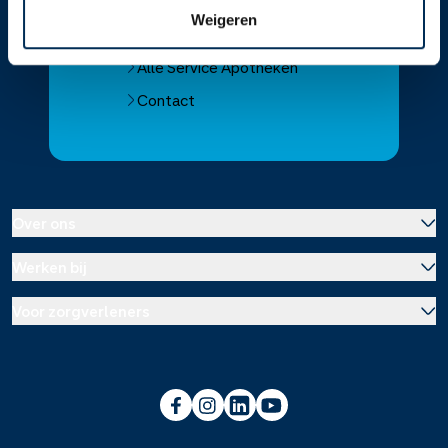
Vind je apotheek
Weigeren
Download de app 📲
Alle Service Apotheken
Contact
Over ons
Werken bij
Over Service Apotheek
Voor zorgverleners
Werken bij het hoofdkantoor
Over Mosadex
Wetenschap en onderzoek
Vacatures
Franchise informatie
Voorlichting scholen