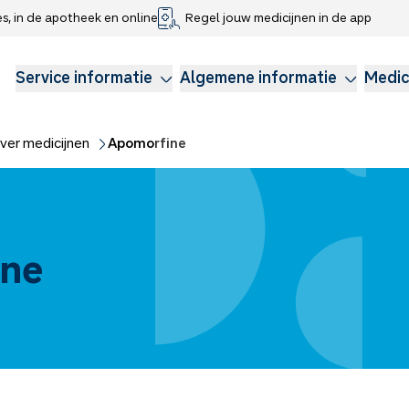
es, in de apotheek en online
Regel jouw medicijnen in de app
che gegevens delen
voor kinderen
Webshop
Klachtenregeling
Longzorg
Service Apotheek Magazine
Anticonceptie
Service informatie
Algemene informatie
Medic
ver medicijnen
Apomorfine
ine