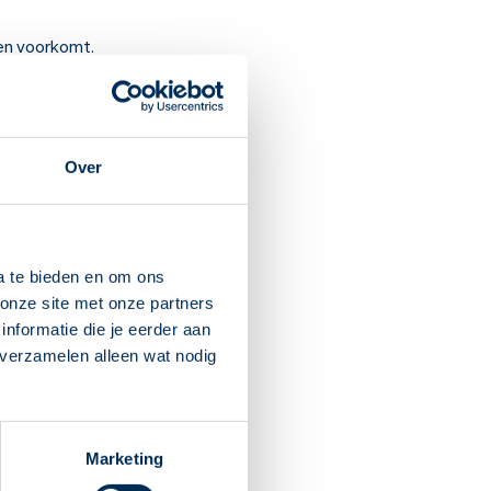
nen voorkomt.
rsenen voorkomt.
Over
kundige leert u hoe u uzelf
jkheden uitleg te vragen.
de huid, blauwe plekken en
a te bieden en om ons
onze site met onze partners
anvallen. Als u begint met dit
nformatie die je eerder aan
geen last heeft van
 verzamelen alleen wat nodig
 uw buik.
is voor de baby. Wel is
Marketing
.