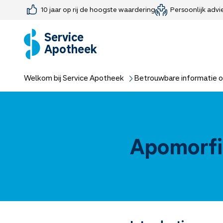
10 jaar op rij de hoogste waardering
Persoonlijk advi
Farmaceutisch consult
Jouw medis
Medicijnen 
Medicijn-APK
Service
Apotheek
Welkom bij Service Apotheek
Betrouwbare informatie o
Apomorf