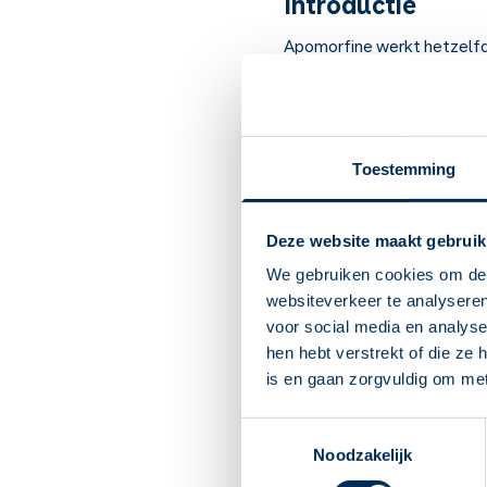
Introductie
Apomorfine werkt hetzelfde
Artsen schrijven het voor bi
Belangrijk om te
Apomorfine werkt hetze
Toestemming
Bij de ziekte van Parkin
U krijgt dit medicijn vi
Deze website maakt gebruik
moet injecteren. En hoe 
U kunt last krijgen van 
We gebruiken cookies om de 
pijn. Verder psychische 
websiteverkeer te analyseren
U kunt ook last krijgen v
voor social media en analys
medicijn mag u de eerste
hen hebt verstrekt of die ze
bijwerkingen. Als u last
is en gaan zorgvuldig om me
Pas op met alcohol. Het
Niet gebruiken als u zwan
Toestemmingsselectie
Geef geen borstvoeding a
Noodzakelijk
bekend dat dit medicijn