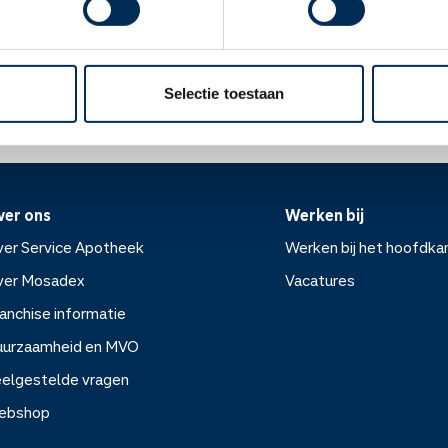
Oke
ek.nl
Selectie toestaan
ver ons
Werken bij
er Service Apotheek
Werken bij het hoofdka
ver Mosadex
Vacatures
anchise informatie
Werken bij het hoofdkanto
uurzaamheid en MVO
elgestelde vragen
Vacatures
ebshop