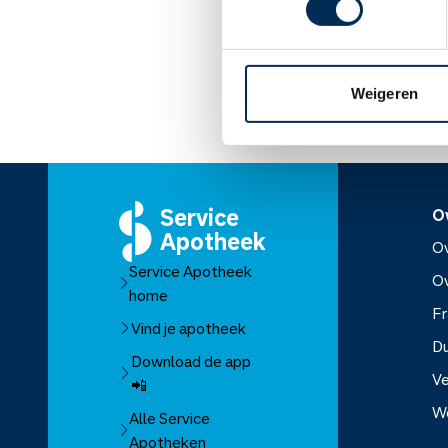
Lees meer op apothe
Weigeren
Service
O
Apotheek
Ov
Service Apotheek
O
home
Fr
Vind je apotheek
D
Download de app
Ve
📲
W
Alle Service
Apotheken