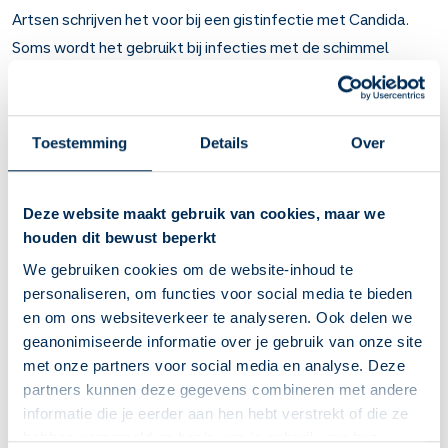
Artsen schrijven het voor bij een gistinfectie met Candida.
Soms wordt het gebruikt bij infecties met de schimmel
Aspergillus.
Belangrijk om te weten over Anidulafungine
Toestemming
Details
Over
Anidulafungine doodt schimmels en gisten, zoals
Candida-gist.
Bij een gistinfectie met Candida in bijvoorbeeld de
Deze website maakt gebruik van cookies, maar we
slokdarm of het buikvlies. Of bij infecties met de
houden dit bewust beperkt
schimmel Aspergillus.
We gebruiken cookies om de website-inhoud te
De verschijnselen worden binnen enkele dagen minder.
personaliseren, om functies voor social media te bieden
U krijgt dit medicijn toegediend via een infuus in het
en om ons websiteverkeer te analyseren. Ook delen we
ziekenhuis.
geanonimiseerde informatie over je gebruik van onze site
Hoe lang de kuur duurt, hangt af van de plaats en de ernst
met onze partners voor social media en analyse. Deze
van de infectie. Nadat de gist uit uw bloed is verdwenen,
partners kunnen deze gegevens combineren met andere
moet u nog 2 weken met de behandeling doorgaan.
informatie die je eerder aan hen hebt verstrekt of die ze
U kunt last krijgen van maagdarmklachten, hoofdpijn,
hebben verzameld op basis van je gebruik van hun
huiduitslag en stuiptrekkingen. Waarschuw bij stuipen uw