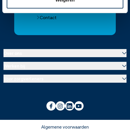
Alle Service Apotheken
Contact
Over ons
Werken bij
Over Service Apotheek
Voor zorgverleners
Werken bij het hoofdkantoor
Over Mosadex
Wetenschap en onderzoek
Vacatures
Franchise informatie
Voorlichting scholen
Duurzaamheid en MVO
Algemene voorwaarden