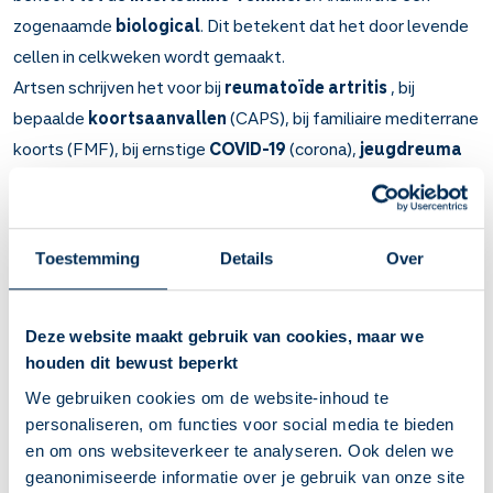
zogenaamde
biological
. Dit betekent dat het door levende
cellen in celkweken wordt gemaakt.
Artsen schrijven het voor bij
reumatoïde artritis
, bij
bepaalde
koortsaanvallen
(CAPS), bij familiaire mediterrane
koorts (FMF), bij ernstige
COVID-19
(corona),
jeugdreuma
(juveniele idiopathische artritis, JIA) en bij een speciale vorm
van jeugdreuma, namelijk de
ziekte van Still
.
Belangrijk om te weten over Anakinra
Toestemming
Details
Over
Anakinra onderdrukt de lichaamsafweer en remt
ontstekingen, bijvoorbeeld in de gewrichten.
Deze website maakt gebruik van cookies, maar we
Bij reumatoïde artritis (reuma), samen met het medicijn
houden dit bewust beperkt
methotrexaat. Verder bij ziekten waarbij onder meer
We gebruiken cookies om de website-inhoud te
koortsaanvallen optreden (CAPS), bij bepaalde vormen
personaliseren, om functies voor social media te bieden
van jeugdreuma, bij ernstige COVID-19 (corona), en bij
en om ons websiteverkeer te analyseren. Ook delen we
familiaire mediterrane koorts (FMF), soms samen met het
geanonimiseerde informatie over je gebruik van onze site
medicijn colchicine.