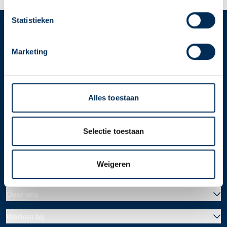
apotheek nodig? Tik dan op "Kies een andere
apotheek".
Statistieken
Oke
Service
Apotheek
Marketing
Service Apotheek home
Vind je apotheek
Download de app 📲
Alles toestaan
Alle Service Apotheken
Contact
Selectie toestaan
Weigeren
Over ons
Werken bij
Over Service Apotheek