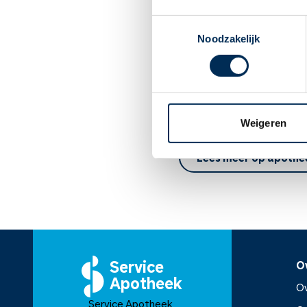
houden van deze bijwerk
Toestemmingsselectie
Pas op met alcohol. Dit
Noodzakelijk
Gebruikt u amisulpride 
apotheker.
Bent u zwanger? Of wilt
Geeft u borstvoeding? Di
Vraag aan uw arts of u d
Weigeren
Lees meer op apothe
Service
O
Apotheek
Ov
Service Apotheek