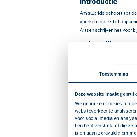
Introductie
Amisulpride behoort tot d
voorkomende stof dopamine
Artsen schrijven het voor bi
Belangrijk om te
Amisulpride is een medi
hallucinaties (u ziet, voe
Bij psychose, zoals bij s
Toestemming
Het werkt binnen een pa
Neem de tablet in met e
Bij psychoses gebruikt 
Deze website maakt gebruik
U kunt last krijgen van 
We gebruiken cookies om de 
Raadpleeg dan uw arts.
websiteverkeer te analyseren
Andere bijwerkingen zi
voor social media en analys
als u hier last van heeft.
hen hebt verstrekt of die ze
U kunt wazig gaan zien, 
is en gaan zorgvuldig om me
dosering omhoog gaat. P