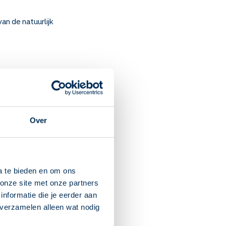
an de natuurlijk
ie niet kloppen) en
Over
 stil kunnen zitten.
a te bieden en om ons
onze site met onze partners
blemen. Raadpleeg uw arts,
nformatie die je eerder aan
 verzamelen alleen wat nodig
t medicijn en als uw
utorijden. Blijft u last