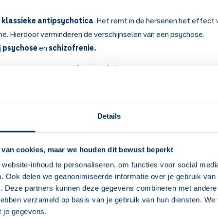
e
klassieke antipsychotica
. Het remt in de hersenen het effect v
. Hierdoor verminderen de verschijnselen van een psychose.
j
psychose
en
schizofrenie.
 weten over Amisulpride
cijn tegen psychose. Het remt wanen (u gelooft of denkt dingen d
lt of hoort dingen die er niet zijn).
chizofrenie.
Details
ar uren en ongeveer een halve tot 1 dag lang.
en half glas water.
u amisulpride meestal een half jaar tot meerdere jaren.
 van cookies, maar we houden dit bewust beperkt
bewegingsstoornissen, zoals spiertrekkingen, stijve spieren en niet
website-inhoud te personaliseren, om functies voor social medi
. Ook delen we geanonimiseerde informatie over je gebruik van 
jn zwaarder worden, droge mond en ogen, verstopping en plaspro
Deze Service Apotheek staat nu ingesteld als
e. Deze partners kunnen deze gegevens combineren met andere i
jouw apotheek
 hebben verzameld op basis van je gebruik van hun diensten. We
slaperig worden of verward raken. Rijd geen auto als u start met di
Zo kan je makkelijk alle informatie vinden in het
t je gegevens.
as nadat u 2 weken dezelfde dosering heeft gebruikt mag u weer a