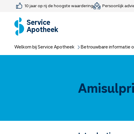
10 jaar op rij de hoogste waardering
Persoonlijk advi
Farmaceutisch consult
Jouw medis
Medicijnen 
Medicijn-APK
Service
Apotheek
Welkom bij Service Apotheek
Betrouwbare informatie o
Amisulpr