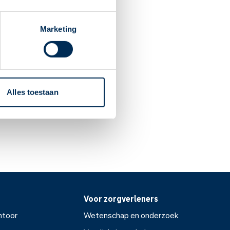
Marketing
f in overleg met uw arts of
iken.
n veilig is voor de baby.
Alles toestaan
Voor zorgverleners
ntoor
Wetenschap en onderzoek