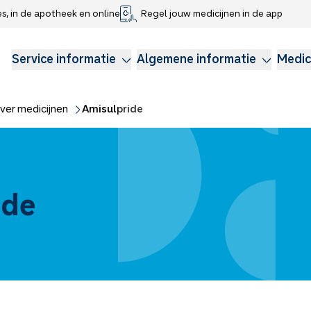
es, in de apotheek en online
Regel jouw medicijnen in de app
che gegevens delen
voor kinderen
Webshop
Klachtenregeling
Longzorg
Service Apotheek Magazine
Anticonceptie
Service informatie
Algemene informatie
Medic
ver medicijnen
Amisulpride
ide