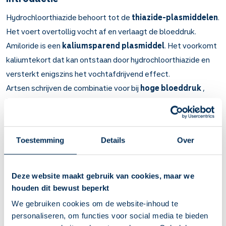
Hydrochloorthiazide behoort tot de
thiazide-plasmiddelen
.
Het voert overtollig vocht af en verlaagt de bloeddruk.
Amiloride is een
kaliumsparend plasmiddel
. Het voorkomt
kaliumtekort dat kan ontstaan door hydrochloorthiazide en
versterkt enigszins het vochtafdrijvend effect.
Artsen schrijven de combinatie voor bij
hoge bloeddruk
,
hartfalen
en
oedeem
.
Belangrijk om te weten over Amiloride met
hydrochloorthiazide
Toestemming
Details
Over
Hydrochloorthiazide is een plasmiddel. Het verlaagt de
bloeddruk en verbetert de pompkracht van het hart.
Deze website maakt gebruik van cookies, maar we
Amiloride voorkomt dat u te veel kalium uitplast.
houden dit bewust beperkt
Bij hoge bloeddruk, hartfalen en oedeem
We gebruiken cookies om de website-inhoud te
(vochtophoping).
personaliseren, om functies voor social media te bieden
Het effect komt geleidelijk gedurende 6 weken tot