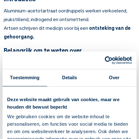
Aluminium-acetotartraat oordruppels werken verkoelend,
jeukstillend, indrogend en ontsmettend.
Artsen schrijven dit medicijn voor bij een
ontsteking van de
gehoorgang.
Belangrijk om te weten over
Aluminiumacetotartraat in het oor
Aluminium-acetotartraat oordruppels stillen de jeuk en
Toestemming
Details
Over
drogen de huid. Ze remmen ook de groei van bacteriën.
Bij pijnlijke, jeukende ontsteking van de uitwendige
gehoorgang.
Deze website maakt gebruik van cookies, maar we
Soms heeft de arts een opgerold gaasje in uw oor gedaan
houden dit bewust beperkt
waar op u de vloeistof moet druppelen.
Verwarm het druppelflesje vooraf even in uw handen.
We gebruiken cookies om de website-inhoud te
Houd uw hoofd opzij en laat de druppels vallen in de
personaliseren, om functies voor social media te bieden
gehoorgang of op het gaasje in uw oor. Houd uw hoofd
en om ons websiteverkeer te analyseren. Ook delen we
nog minsten 3 minuten schuin of ga op uw zij liggen.
geanonimiseerde informatie over je gebruik van onze site