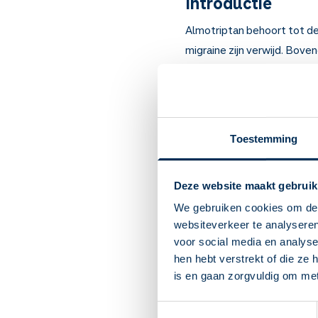
Introductie
Almotriptan behoort tot d
migraine zijn verwijd. Bov
ervoor dat een 'pijnbericht
Artsen schrijven het voor bi
Belangrijk om te
Toestemming
Almotriptan werkt op d
Het stopt of vermindert
De tablet werkt na ongev
Deze website maakt gebruik
Gebruik almotriptan bij
We gebruiken cookies om de 
Helpt de tablet goed m
websiteverkeer te analyseren
minimaal 2 uur tussen d
voor social media en analys
U kunt last krijgen van 
hen hebt verstrekt of die ze
uur. Houdt het wel aan?
is en gaan zorgvuldig om me
Door almotriptan kunt u 
last houden van deze bi
Toestemmingsselectie