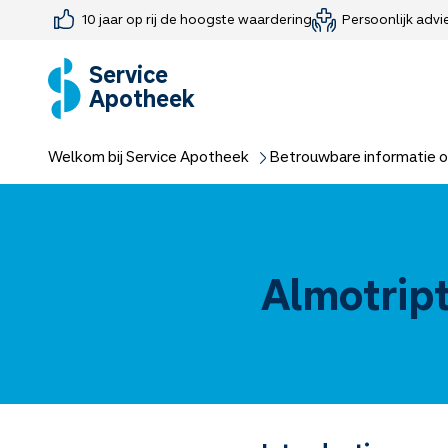
10 jaar op rij de hoogste waardering
Persoonlijk advi
Farmaceutisch consult
Jouw medis
Medicijnen 
Medicijn-APK
Service
Apotheek
Welkom bij Service Apotheek
Betrouwbare informatie o
Almotrip