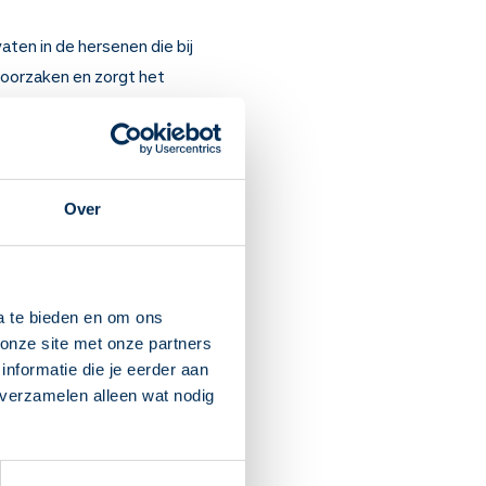
aten in de hersenen die bij
roorzaken en zorgt het
Over
a te bieden en om ons
ablet nemen. Er moet wel
onze site met onze partners
etten per 24 uur.
nformatie die je eerder aan
erdwijnt vanzelf binnen 2
 verzamelen alleen wat nodig
e niet autorijden. Blijft u