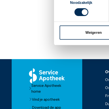
Gebruik almotriptan niet
Noodzakelijk
gebruikt (medicijnafhank
Heeft u meer dan 2 keer
aanvallen kunnen voor
Weigeren
Lees meer op apothe
Service
O
Apotheek
Ov
Service Apotheek
O
home
Fr
Vind je apotheek
D
Download de app