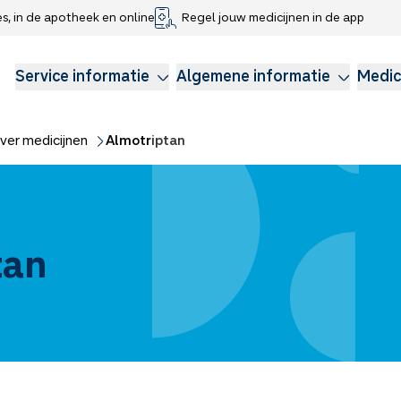
es, in de apotheek en online
Regel jouw medicijnen in de app
che gegevens delen
voor kinderen
Webshop
Klachtenregeling
Longzorg
Service Apotheek Magazine
Anticonceptie
Service informatie
Algemene informatie
Medic
ver medicijnen
Almotriptan
tan