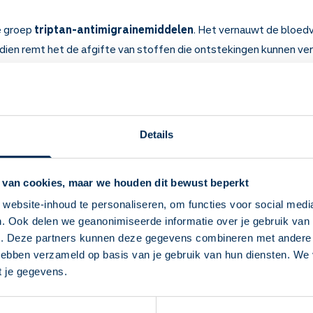
e groep
triptan-antimigrainemiddelen
. Het vernauwt de bloedv
endien remt het de afgifte van stoffen die ontstekingen kunnen ve
' via de zenuwen niet of minder sterk in de hersenen aankomt.
j
migraine
.
 weten over Almotriptan
Details
e bloedvaten en zenuwen in de hersenen.
 een aanval van migraine.
eer een half tot 1 uur.
 van cookies, maar we houden dit bewust beperkt
 de eerste hoofdpijnverschijnselen van een migraineaanval.
website-inhoud te personaliseren, om functies voor social medi
aar komt de aanval binnen 24 uur terug? Dan kunt u een tweede t
. Ook delen we geanonimiseerde informatie over je gebruik van 
Deze Service Apotheek staat nu ingesteld als
e eerste en de tweede tablet zitten. Gebruik niet meer dan 2 tabl
e. Deze partners kunnen deze gegevens combineren met andere i
een pijnlijk, beklemmend of tintelend gevoel in borst of keel. Dit v
jouw apotheek
 hebben verzameld op basis van je gebruik van hun diensten. We
 Overleg dan met uw arts.
Zo kan je makkelijk alle informatie vinden in het
t je gegevens.
vermoeid, slaperig en duizelig zijn. Daarom mag u tot 4 uur na innam
"Mijn apotheek" menu. Heb je een andere
jwerkingen? Rijd dan geen auto.
apotheek nodig? Tik dan op "Kies een andere