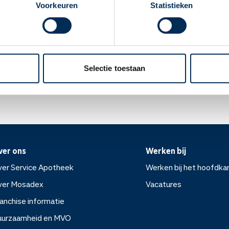
 vaker dan 10 dagen per maand. U hebt juist kans op extra hoofdpij
Voorkeuren
Statistieken
apotheek".
elijke hoofdpijn).
 per maand migraine? Overleg dan met uw arts of u in aanmerking
Oke
komen.
Selectie toestaan
ek.nl
ver ons
Werken bij
er Service Apotheek
Werken bij het hoofdka
ver Mosadex
Vacatures
anchise informatie
Werken bij het hoofdkanto
uurzaamheid en MVO