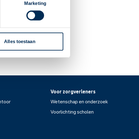
n als u het te vaak
Marketing
 komt voor medicijn die de
Alles toestaan
Voor zorgverleners
ntoor
Wetenschap en onderzoek
Voorlichting scholen
or