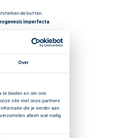
rsterken de botten.
eogenesis imperfecta
ij sommige vrouwen na de
Over
ij de aangeboren botziekte
t minstens 5 jaar gebruiken
a te bieden en om ons
Blijf daarna nog een half uur
onze site met onze partners
kdarm, waardoor de slokdarm
nformatie die je eerder aan
 verzamelen alleen wat nodig
 maag neemt het medicijn
t voor. Heeft u hier veel