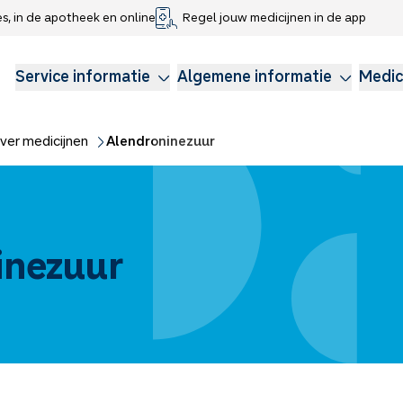
es, in de apotheek en online
Regel jouw medicijnen in de app
che gegevens delen
voor kinderen
Webshop
Klachtenregeling
Longzorg
Service Apotheek Magazine
Anticonceptie
Service informatie
Algemene informatie
Medic
ver medicijnen
Alendroninezuur
inezuur