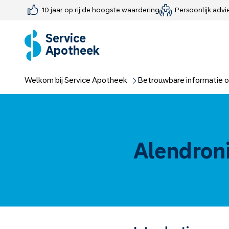
10 jaar op rij de hoogste waardering
Persoonlijk advi
Farmaceutisch consult
Jouw medis
Medicijnen 
Medicijn-APK
Service
Apotheek
Welkom bij Service Apotheek
Betrouwbare informatie o
Alendron