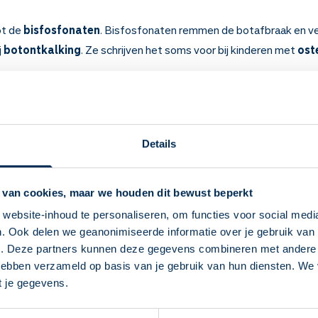
ot de
bisfosfonaten
. Bisfosfonaten remmen de botafbraak en ve
j
botontkalking
. Ze schrijven het soms voor bij kinderen met
ost
 weten over Alendroninezuur
e afbraak van botten en maakt ze steviger.
oporose) of als u een grote kans loopt op botontkalking. Zoals b
Details
 die lang bijnierschorshormonen gebruiken. Wordt soms gebruikt b
 (broze bottenziekte) bij kinderen.
 van cookies, maar we houden dit bewust beperkt
uikt, heeft u minder kans op botbreuken. Bij osteoporose moet u he
enoeg te maken.
website-inhoud te personaliseren, om functies voor social medi
nk in met een vol glas kraanwater, terwijl u staat of rechtop zit. 
. Ook delen we geanonimiseerde informatie over je gebruik van 
Deze Service Apotheek staat nu ingesteld als
 lopen. Als u gaat liggen, kan dit medicijn achterblijven in de slo
e. Deze partners kunnen deze gegevens combineren met andere i
jouw apotheek
 hebben verzameld op basis van je gebruik van hun diensten. We
Zo kan je makkelijk alle informatie vinden in het
roninezuur 's ochtends innemen als u nog niet heeft gegeten. Uw
t je gegevens.
drink na inname een half uur lang niets. U mag wel water drinken.
"Mijn apotheek" menu. Heb je een andere
ichten kunnen wat pijnlijk worden. Ook een gevoel van zwakte kom