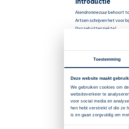
Introductie
Alendroninezuur behoort t
Artsen schrijven het voor bi
(brozebottenziekte).
Belangrijk om te
Alendroninezuur remt d
Bij botontkalking (oste
Toestemming
overgang en bij mensen
osteogenesis imperfecta
Deze website maakt gebruik
Als u dit medicijn gebr
om de botten stevig g
We gebruiken cookies om de 
Neem de tablet of de dra
websiteverkeer te analyseren
rechtop zitten, staan of
voor social media en analys
kan gaan ontsteken.
hen hebt verstrekt of die ze
U kunt het beste alend
is en gaan zorgvuldig om me
dan het best op. Eet of 
Botten, spieren en gewr
Toestemmingsselectie