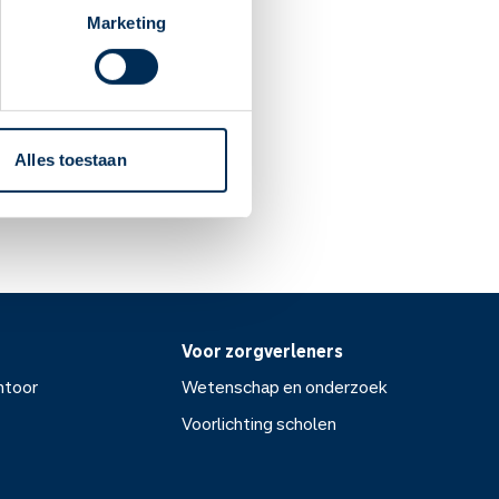
Marketing
ntroleren of u
eft gekocht.
veilig kunt gebruiken.
Alles toestaan
Voor zorgverleners
ntoor
Wetenschap en onderzoek
Voorlichting scholen
or