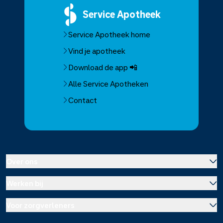
Service
Apotheek
Service Apotheek home
Vind je apotheek
Download de app 📲
Alle Service Apotheken
Contact
Over ons
Werken bij
Over Service Apotheek
Voor zorgverleners
Werken bij het hoofdkantoor
Over Mosadex