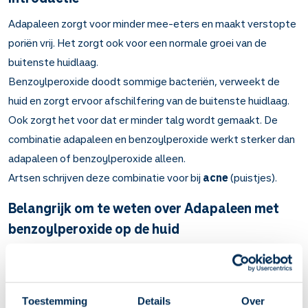
Adapaleen zorgt voor minder mee-eters en maakt verstopte
poriën vrij. Het zorgt ook voor een normale groei van de
buitenste huidlaag.
Benzoylperoxide doodt sommige bacteriën, verweekt de
huid en zorgt ervoor afschilfering van de buitenste huidlaag.
Ook zorgt het voor dat er minder talg wordt gemaakt. De
combinatie adapaleen en benzoylperoxide werkt sterker dan
adapaleen of benzoylperoxide alleen.
Artsen schrijven deze combinatie voor bij
acne
(puistjes).
Belangrijk om te weten over Adapaleen met
benzoylperoxide op de huid
Adapaleen zorgt voor een normale groei van de buitenste
huidlaag, vermindert mee-eters en maakt verstopte
poriën vrij. Benzoylperoxide doodt bacteriën , voorkomt
Toestemming
Details
Over
verstopte poriën en zorgt voor minder talg. De combinatie