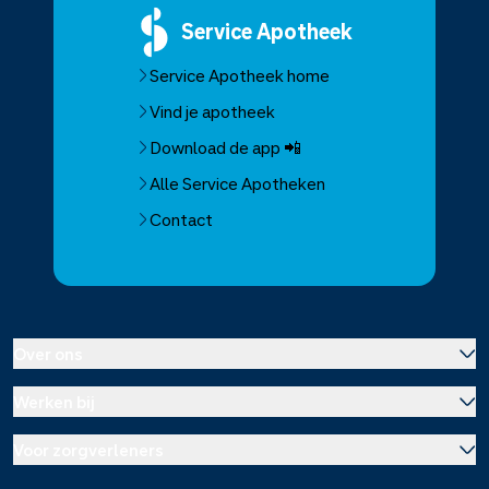
Service
Apotheek
Service Apotheek home
Vind je apotheek
Download de app 📲
Alle Service Apotheken
Contact
Over ons
Werken bij
Over Service Apotheek
Voor zorgverleners
Werken bij het hoofdkantoor
Over Mosadex