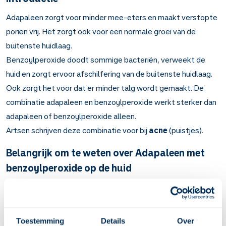
Adapaleen zorgt voor minder mee-eters en maakt verstopte
poriën vrij. Het zorgt ook voor een normale groei van de
buitenste huidlaag.
Benzoylperoxide doodt sommige bacteriën, verweekt de
huid en zorgt ervoor afschilfering van de buitenste huidlaag.
Ook zorgt het voor dat er minder talg wordt gemaakt. De
combinatie adapaleen en benzoylperoxide werkt sterker dan
adapaleen of benzoylperoxide alleen.
Artsen schrijven deze combinatie voor bij
acne
(puistjes).
Belangrijk om te weten over Adapaleen met
benzoylperoxide op de huid
Adapaleen zorgt voor een normale groei van de buitenste
huidlaag, vermindert mee-eters en maakt verstopte
poriën vrij. Benzoylperoxide doodt bacteriën , voorkomt
Toestemming
Details
Over
verstopte poriën en zorgt voor minder talg. De combinatie