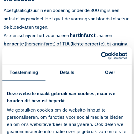
Acetylsalicylzuur in een dosering onder de 300 mg is een
antistollingsmiddel. Het gaat de vorming van bloedstolsels in
de bloedvaten tegen.
Artsen schrijven het voor na een
hartinfarct
, na een
beroerte
(herseninfarct) of
TIA
(lichte beroerte), bij
angina
pectoris
(hartkramp), bij verhoogde kans op
trombose
en bij
bepaalde
hartritmestoornissen
.
Toestemming
Details
Over
Belangrijk om te weten over Acetylsalicylzuur
als antistollingsmiddel
Acetylsalicylzuur (aspirine) zorgt ervoor dat bloed minder
Deze website maakt gebruik van cookies, maar we
makkelijk samenklontert (antistollingsmedicijn). Hierdoor
houden dit bewust beperkt
heeft u minder kans op trombose (bloedstolsel).
We gebruiken cookies om de website-inhoud te
Om trombose te voorkomen. Bijvoorbeeld na een
personaliseren, om functies voor social media te bieden
hartinfarct, een beroerte (herseninfarct of TIA), bij angina
en om ons websiteverkeer te analyseren. Ook delen we
pectoris (hartkramp), en bepaalde hartritmestoornissen.
geanonimiseerde informatie over je gebruik van onze site