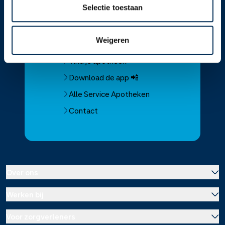
Selectie toestaan
Service
Apotheek
Weigeren
Service Apotheek home
Vind je apotheek
Download de app 📲
Alle Service Apotheken
Contact
Over ons
Werken bij
Over Service Apotheek
Voor zorgverleners
Werken bij het hoofdkantoor