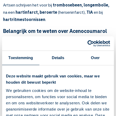
Artsen schrijven het voor bij
trombosebeen,
longembolie,
na een
hartinfarct, beroerte
(herseninfarct),
TIA
en bij
hartritmestoornissen
.
Belangrijk om te weten over Acenocoumarol
Acenocoumarol zorgt ervoor dat bloed minder makkelijk
samenklontert (antistollingsmedicijn). Hierdoor heeft u
minder kans op trombose (bloedpropje).
Toestemming
Details
Over
Bij trombosebeen, longembolie en bepaalde
hartritmestoornissen. En na een hartaanval, beroerte en
TIA, om herhaling te voorkomen.
Deze website maakt gebruik van cookies, maar we
De trombosedienst controleert uw stolling. Hoe snel uw
houden dit bewust beperkt
bloed stolt, hangt af van verschillende dingen.
Bijvoorbeeld wat u eet. Laat de trombosedienst u uitleg
We gebruiken cookies om de website-inhoud te
geven en volg de adviezen goed op.
personaliseren, om functies voor social media te bieden
Slik dit medicijn elke dag rond 18.00 uur. Zo kunt u een
en om ons websiteverkeer te analyseren. Ook delen we
veranderde dosering nog op dezelfde dag opvolgen.
geanonimiseerde informatie over je gebruik van onze site
Wordt u geopereerd? Overleg met de trombosedienst of
met onze partners voor social media en analyse. Deze