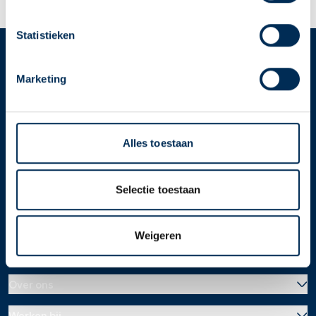
apotheek nodig? Tik dan op "Kies een andere
apotheek".
Statistieken
Oke
Service
Apotheek
Marketing
Service Apotheek home
Vind je apotheek
Alles toestaan
Download de app 📲
Alle Service Apotheken
Selectie toestaan
Contact
Weigeren
Over ons
Werken bij