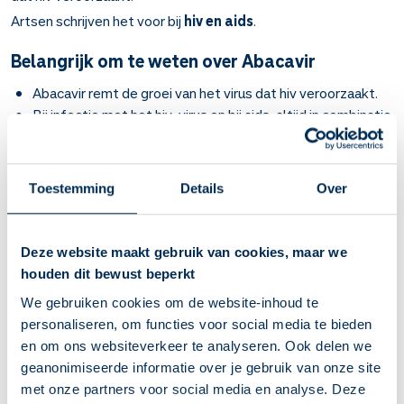
Artsen schrijven het voor bij
hiv en aids
.
Belangrijk om te weten over Abacavir
Abacavir remt de groei van het virus dat hiv veroorzaakt.
Bij infectie met het hiv-virus en bij aids, altijd in combinatie
met andere hiv-medicijnen. Vraag aan uw behandelaar om
een slikschema voor uw medicatie.
U merkt dat de behandeling werkt als het aantal virussen
Toestemming
Details
Over
in het bloed afneemt en u minder infecties heeft. Dat kan
enkele maanden duren.
Een behandeling duurt levenslang. Als het virus
Deze website maakt gebruik van cookies, maar we
ongevoelig wordt, krijgt u een andere combinatie van hiv-
houden dit bewust beperkt
medicijnen.
We gebruiken cookies om de website-inhoud te
Tabletten: heel innemen met wat water.
personaliseren, om functies voor social media te bieden
Drank: meet af met de doseerspuit.
en om ons websiteverkeer te analyseren. Ook delen we
Heeft u last van misselijkheid? Neem het dan in met wat
geanonimiseerde informatie over je gebruik van onze site
voedsel.
met onze partners voor social media en analyse. Deze
Gebruikt u het 2 maal per dag? Zorg dan dat er 12 uur