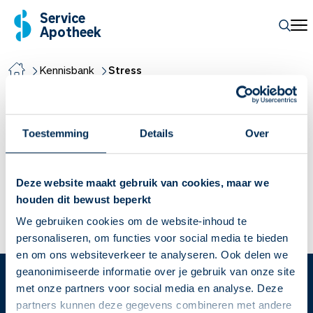
Service
Apotheek
Kennisbank
Stress
Stress
Toestemming
Details
Over
Is roken of stress een oorzaak van een
hoge bloeddruk?
Deze website maakt gebruik van cookies, maar we
Bepaalde leefstijlfactoren zijn van invloed op je bloeddruk.
houden dit bewust beperkt
Hoe het zit met roken en stress leest je hier.
We gebruiken cookies om de website-inhoud te
Lees meer
personaliseren, om functies voor social media te bieden
en om ons websiteverkeer te analyseren. Ook delen we
geanonimiseerde informatie over je gebruik van onze site
met onze partners voor social media en analyse. Deze
Service
Apotheek
partners kunnen deze gegevens combineren met andere