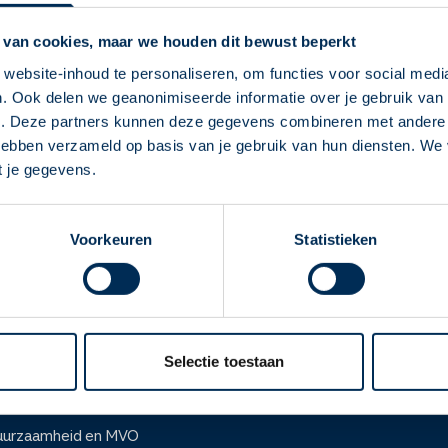
rijk orgaan. Een te snel werkende schildklier kan leiden tot vele l
 van cookies, maar we houden dit bewust beperkt
dklier problemen opleveren wanneer je zwanger wilt worden of wil
t hyperthyreoïdie genoemd.
website-inhoud te personaliseren, om functies voor social medi
. Ook delen we geanonimiseerde informatie over je gebruik van 
Deze Service Apotheek staat nu ingesteld als
e. Deze partners kunnen deze gegevens combineren met andere i
hten of een schildklieraandoening
jouw apotheek
 hebben verzameld op basis van je gebruik van hun diensten. We
Zo kan je makkelijk alle informatie vinden in het
t je gegevens.
men regelmatig voor bij vrouwen boven de 50 jaar. Hoe weet je of
"Mijn apotheek" menu. Heb je een andere
r jouw schildklier komen?
apotheek nodig? Tik dan op "Kies een andere
Voorkeuren
Statistieken
apotheek".
Oke
ver ons
Werken bij
er Service Apotheek
Werken bij het hoofdka
Selectie toestaan
ver Mosadex
Vacatures
anchise informatie
Werken bij het hoofdkanto
uurzaamheid en MVO