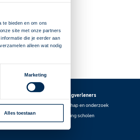
ichamelijke klachten. Ook kan
t sporten. Een te snel
a te bieden en om ons
onze site met onze partners
nformatie die je eerder aan
?
 verzamelen alleen wat nodig
 jouw klachten het gevolg
Marketing
Voor zorgverleners
ntoor
Wetenschap en onderzoek
Alles toestaan
Voorlichting scholen
or