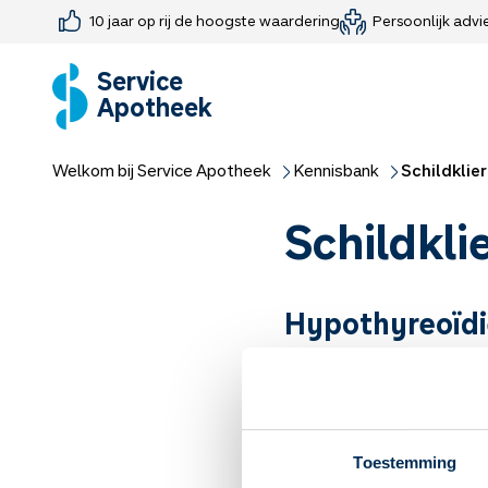
10 jaar op rij de hoogste waardering
Persoonlijk advi
Farmaceutisch consult
Jouw medis
Medicijnen 
Medicijn-APK
Service
Apotheek
Welkom bij Service Apotheek
Kennisbank
Schildklier
Schildkli
Hypothyreoïdie
De schildklier is een belang
traag werkende schildklie
Lees meer
Te snel werken
Toestemming