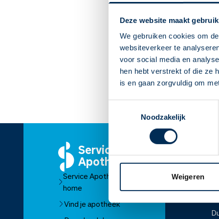
De schildklier is een belang
Deze website maakt gebruik
een te snel werkende schil
werkende schildklier word
We gebruiken cookies om de 
Lees meer
websiteverkeer te analyseren
voor social media en analys
Overgangsklac
hen hebt verstrekt of die ze
is en gaan zorgvuldig om me
Schildklieraandoeningen ko
zijn van de overgang of doo
Toestemmingsselectie
Lees meer
Noodzakelijk
Service
O
Apotheek
Ov
Service Apotheek
Weigeren
O
home
Fr
Vind je apotheek
D