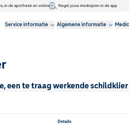
es, in de apotheek en online
Regel jouw medicijnen in de app
che gegevens delen
voor kinderen
Webshop
Klachtenregeling
Longzorg
Service Apotheek Magazine
Anticonceptie
Service informatie
Algemene informatie
Medic
er
, een te traag werkende schildklier
rijk orgaan. Een te traag werkende schildklier kan leiden tot vele l
r wordt hypothyreoïdie genoemd.
de schildklier: hyperthyreoïdie
Details